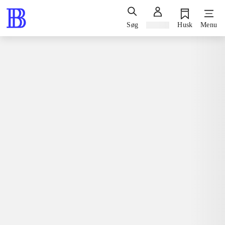
Søg
Log ind
Husk
Menu
Spil / computerspil
Playstation 3, 2010
Vancouver 2010