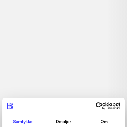
lorem ipsum dolor sit amet ...
Tidsskrift
Artiklerne i
handler ofte om
Artikler med samme emner
Fra
Samtykke
Detaljer
Om