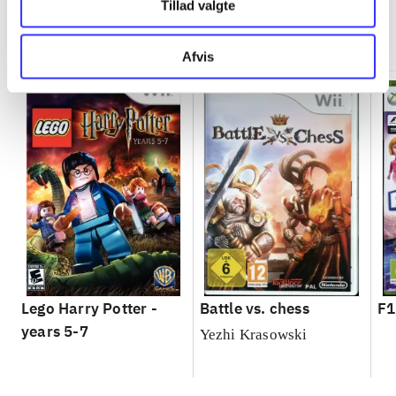
Tillad valgte
Minder om
Afvis
Lego Harry Potter -
Battle vs. chess
F1
years 5-7
Yezhi Krasowski