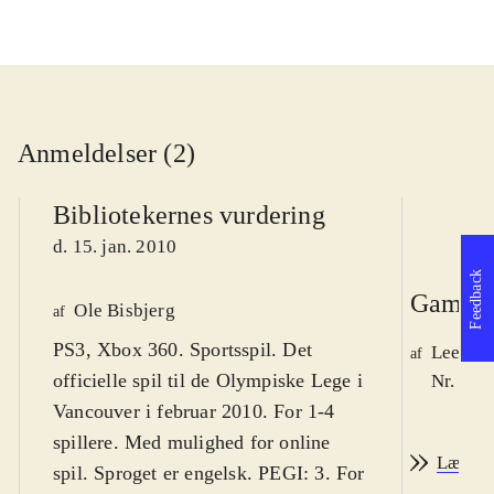
Anmeldelser (2)
Bibliotekernes vurdering
d. 15. jan. 2010
Feedback
Game r
Ole Bisbjerg
af
PS3, Xbox 360. Sportsspil. Det
Lee We
af
officielle spil til de Olympiske Lege i
Nr. 105
Vancouver i februar 2010. For 1-4
spillere. Med mulighed for online
Læs an
spil. Sproget er engelsk. PEGI: 3. For