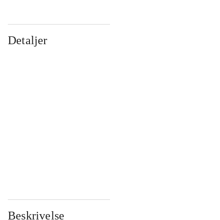
Detaljer
...
...
...
...
...
...
...
...
...
...
...
...
Beskrivelse