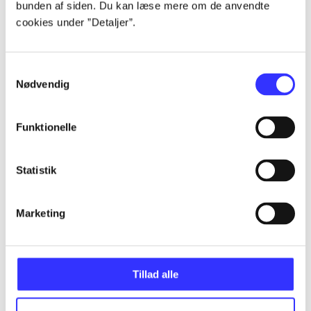
bunden af siden. Du kan læse mere om de anvendte
Alle registrerede artikler fordelt på udgivelser
cookies under ”Detaljer”.
...
Samtykkevalg
Nødvendig
...
Funktionelle
...
Statistik
...
Marketing
...
Tillad alle