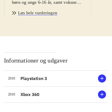
børn og unge 6-16 år, samt voksne
vintersport fans
.
Læs hele vurderingen
Man er hurtigt i gang med Vancouver
2010. Spillet byder bl.a på
enkeltstående spil, træning og
længere konkurrencer. Der er
mulighed for at teste evnerne i 14
forskellige olympiske discipliner,
primært indenfor skisport. En række
Informationer og udgaver
sportsgrene som fx curling og is-dans
er desværre udeladt. Sværhedsgraden
Playstation 3
2010
kan varieres, men er ret lav, specielt
fordi kontrollen ligner hinanden i de
forskellige sportsgrene. Man vælger
Xbox 360
2010
nationalitet inden start, men spillet
giver desværre ikke mulighed for at