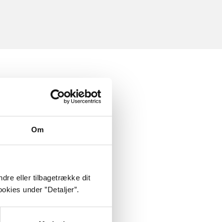
Om
dre eller tilbagetrække dit
okies under ”Detaljer”.