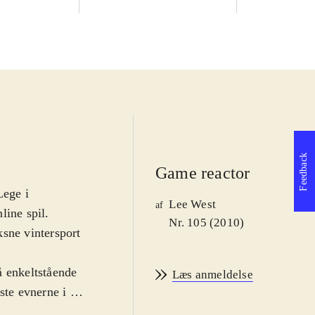
Feedback
Game reactor
Lege i
Lee West
af
line spil.
Nr. 105 (2010)
ksne vintersport
å enkeltstående
Læs anmeldelse
ste evnerne i 14
 række