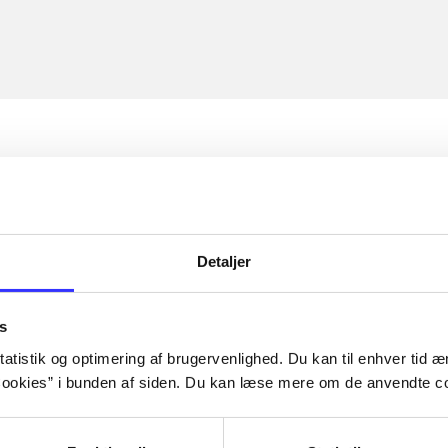
Detaljer
s
atistik og optimering af brugervenlighed. Du kan til enhver tid æn
ookies” i bunden af siden. Du kan læse mere om de anvendte co