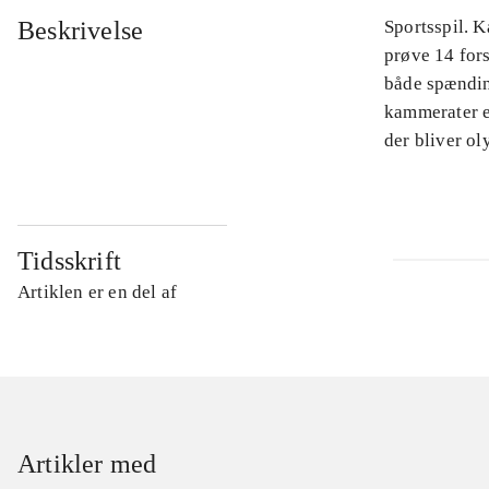
Beskrivelse
Sportsspil. 
prøve 14 for
både spændin
kammerater el
der bliver o
Tidsskrift
Artiklen er en del af
Artikler med