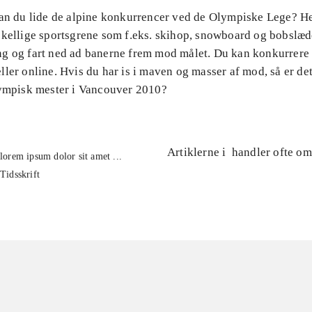
Kan du lide de alpine konkurrencer ved de Olympiske Lege? H
skellige sportsgrene som f.eks. skihop, snowboard og bobslæd
g og fart ned ad banerne frem mod målet. Du kan konkurrere
ler online. Hvis du har is i maven og masser af mod, så er de
lympisk mester i Vancouver 2010?
Artiklerne i
handler ofte om
lorem ipsum dolor sit amet ...
Tidsskrift