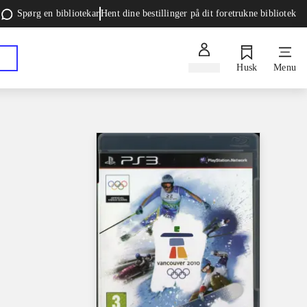
Spørg en bibliotekar
Hent dine bestillinger på dit foretrukne bibliotek
Log ind
Husk
Menu