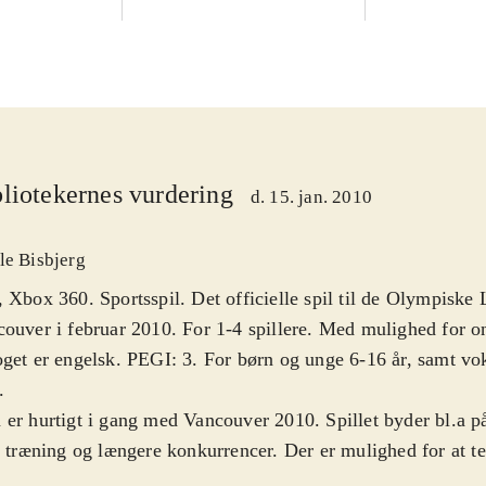
liotekernes vurdering
d. 15. jan. 2010
le Bisbjerg
 Xbox 360. Sportsspil. Det officielle spil til de Olympiske 
ouver i februar 2010. For 1-4 spillere. Med mulighed for on
get er engelsk. PEGI: 3. For børn og unge 6-16 år, samt vo
.
er hurtigt i gang med Vancouver 2010. Spillet byder bl.a p
, træning og længere konkurrencer. Der er mulighed for at te
kellige olympiske discipliner, primært indenfor skisport. En