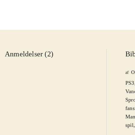
Anmeldelser (2)
Bib
O
af
PS3,
Vanc
Spro
fans
Man 
spil
fors