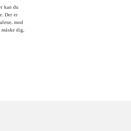
er kan du
e. Der er
 alene, mod
t måske dig,