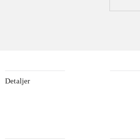
Detaljer
...
...
...
...