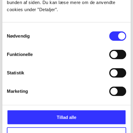
bunden af siden. Du kan læse mere om de anvendte
Alle registrerede artikler fordelt på udgivelser
cookies under ”Detaljer”.
...
Samtykkevalg
Nødvendig
...
Funktionelle
...
Statistik
...
Marketing
...
Tillad alle