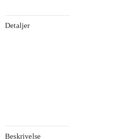
Detaljer
...
...
...
...
...
...
...
...
...
...
...
...
Beskrivelse