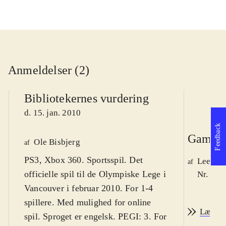
Anmeldelser (2)
Bibliotekernes vurdering
d. 15. jan. 2010
Feedback
Game r
Ole Bisbjerg
af
PS3, Xbox 360. Sportsspil. Det
Lee We
af
officielle spil til de Olympiske Lege i
Nr. 105
Vancouver i februar 2010. For 1-4
spillere. Med mulighed for online
Læs an
spil. Sproget er engelsk. PEGI: 3. For