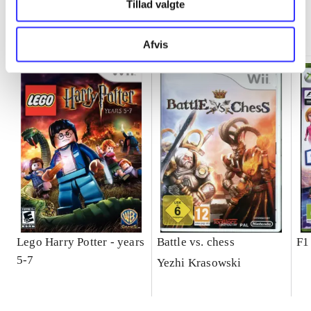
Tillad valgte
Minder om
Afvis
Lego Harry Potter - years
Battle vs. chess
F1
5-7
Yezhi Krasowski