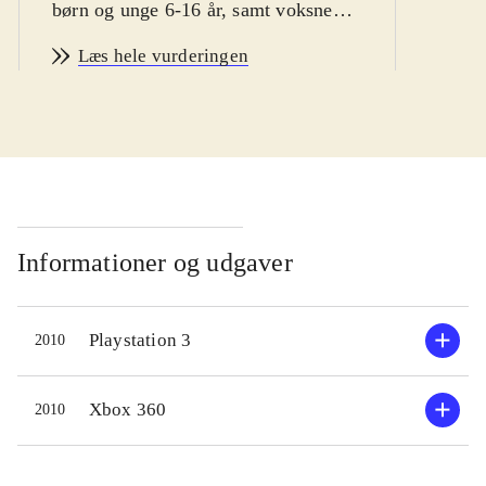
børn og unge 6-16 år, samt voksne
vintersport fans
.
Læs hele vurderingen
Man er hurtigt i gang med Vancouver
2010. Spillet byder bl.a på
enkeltstående spil, træning og
længere konkurrencer. Der er
mulighed for at teste evnerne i 14
forskellige olympiske discipliner,
primært indenfor skisport. En række
Informationer og udgaver
sportsgrene som fx curling og is-dans
er desværre udeladt. Sværhedsgraden
Playstation 3
2010
kan varieres, men er ret lav, specielt
fordi kontrollen ligner hinanden i de
forskellige sportsgrene. Man vælger
Xbox 360
2010
nationalitet inden start, men spillet
giver desværre ikke mulighed for at