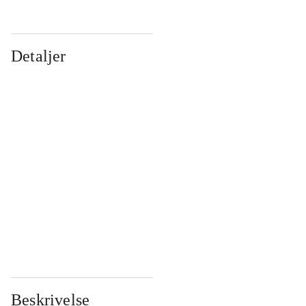
Detaljer
...
...
...
...
...
...
...
...
...
...
...
...
Beskrivelse