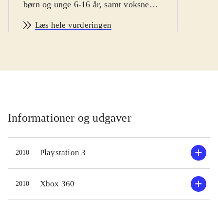
børn og unge 6-16 år, samt voksne
vintersport fans
.
Læs hele vurderingen
Man er hurtigt i gang med Vancouver
2010. Spillet byder bl.a på
enkeltstående spil, træning og
længere konkurrencer. Der er
mulighed for at teste evnerne i 14
forskellige olympiske discipliner,
primært indenfor skisport. En række
Informationer og udgaver
sportsgrene som fx curling og is-dans
er desværre udeladt. Sværhedsgraden
Playstation 3
2010
kan varieres, men er ret lav, specielt
fordi kontrollen ligner hinanden i de
forskellige sportsgrene. Man vælger
Xbox 360
2010
nationalitet inden start, men spillet
giver desværre ikke mulighed for at