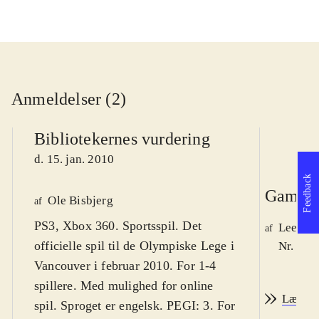
Anmeldelser (2)
Bibliotekernes vurdering
d. 15. jan. 2010
Feedback
Game r
Ole Bisbjerg
af
PS3, Xbox 360. Sportsspil. Det
Lee We
af
officielle spil til de Olympiske Lege i
Nr. 105
Vancouver i februar 2010. For 1-4
spillere. Med mulighed for online
Læs an
spil. Sproget er engelsk. PEGI: 3. For