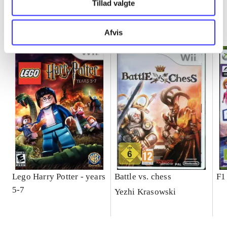
Tillad valgte
Minder om
Afvis
Lego Harry Potter - years
Battle vs. chess
F1
5-7
Yezhi Krasowski