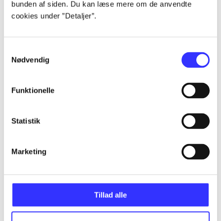
bunden af siden. Du kan læse mere om de anvendte
Alle registrerede artikler fordelt på udgivelser
cookies under ”Detaljer”.
...
Samtykkevalg
Nødvendig
...
Funktionelle
...
Statistik
...
Marketing
...
Tillad alle