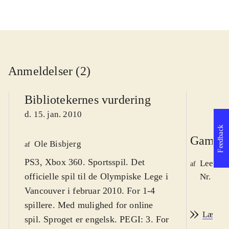
Anmeldelser (2)
Bibliotekernes vurdering
d. 15. jan. 2010
Feedback
Game r
Ole Bisbjerg
af
PS3, Xbox 360. Sportsspil. Det
Lee We
af
officielle spil til de Olympiske Lege i
Nr. 105
Vancouver i februar 2010. For 1-4
spillere. Med mulighed for online
Læs an
spil. Sproget er engelsk. PEGI: 3. For