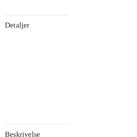
Detaljer
...
...
...
...
...
...
...
...
...
...
...
...
Beskrivelse