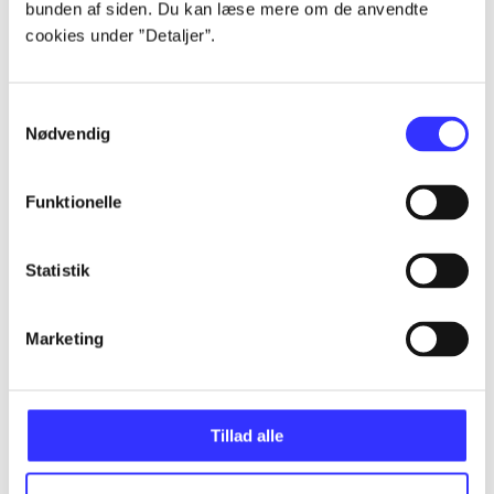
bunden af siden. Du kan læse mere om de anvendte
Alle registrerede artikler fordelt på udgivelser
cookies under ”Detaljer”.
...
Samtykkevalg
Nødvendig
...
Funktionelle
...
Statistik
...
Marketing
...
Tillad alle