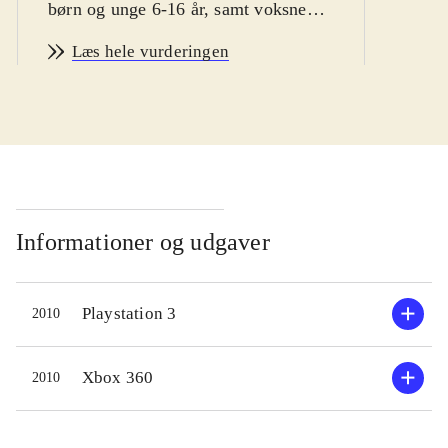
børn og unge 6-16 år, samt voksne
vintersport fans
.
Læs hele vurderingen
Man er hurtigt i gang med Vancouver
2010. Spillet byder bl.a på
enkeltstående spil, træning og
længere konkurrencer. Der er
mulighed for at teste evnerne i 14
forskellige olympiske discipliner,
primært indenfor skisport. En række
Informationer og udgaver
sportsgrene som fx curling og is-dans
er desværre udeladt. Sværhedsgraden
Playstation 3
2010
kan varieres, men er ret lav, specielt
fordi kontrollen ligner hinanden i de
forskellige sportsgrene. Man vælger
Xbox 360
2010
nationalitet inden start, men spillet
giver desværre ikke mulighed for at