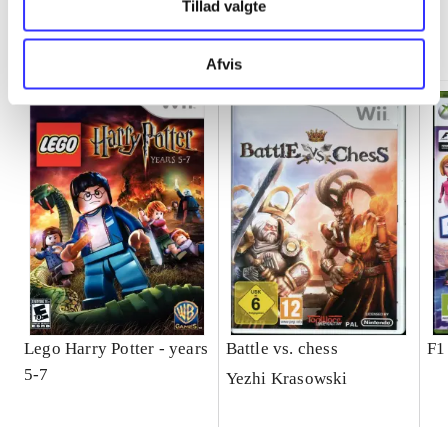
Tillad valgte
Minder om
Afvis
Lego Harry Potter - years
Battle vs. chess
F1
5-7
Yezhi Krasowski