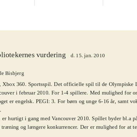
liotekernes vurdering
d. 15. jan. 2010
le Bisbjerg
 Xbox 360. Sportsspil. Det officielle spil til de Olympiske 
ouver i februar 2010. For 1-4 spillere. Med mulighed for on
get er engelsk. PEGI: 3. For børn og unge 6-16 år, samt vo
.
er hurtigt i gang med Vancouver 2010. Spillet byder bl.a p
, træning og længere konkurrencer. Der er mulighed for at te
kellige olympiske discipliner, primært indenfor skisport. En