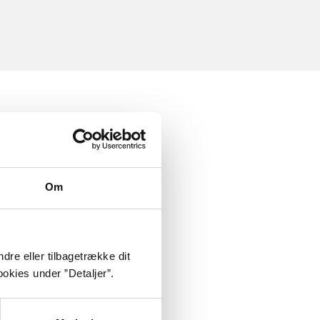
Om
dre eller tilbagetrække dit
okies under ”Detaljer”.