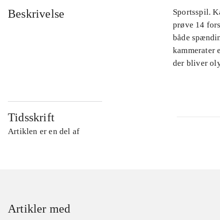
Beskrivelse
Sportsspil. 
prøve 14 for
både spændin
kammerater el
der bliver o
Tidsskrift
Artiklen er en del af
Artikler med