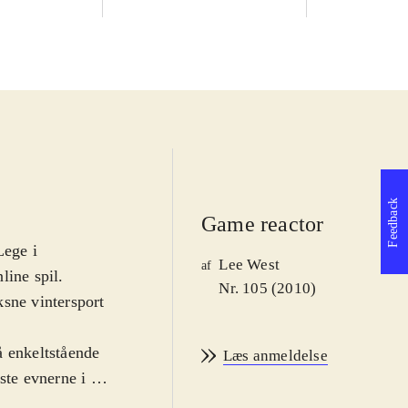
Feedback
Game reactor
Lege i
Lee West
af
line spil.
Nr. 105 (2010)
ksne vintersport
å enkeltstående
Læs anmeldelse
ste evnerne i 14
 række