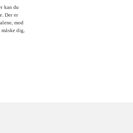
er kan du
e. Der er
 alene, mod
t måske dig,