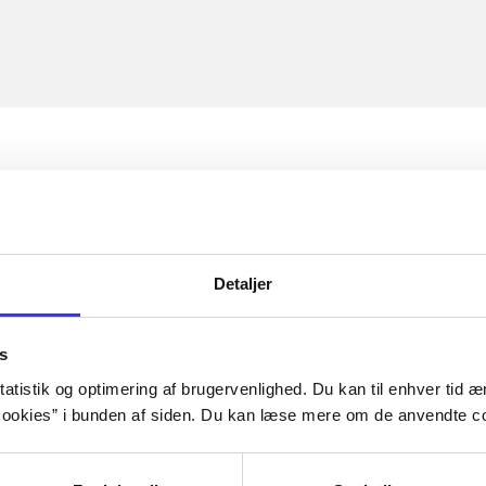
Detaljer
s
atistik og optimering af brugervenlighed. Du kan til enhver tid æn
ookies” i bunden af siden. Du kan læse mere om de anvendte co