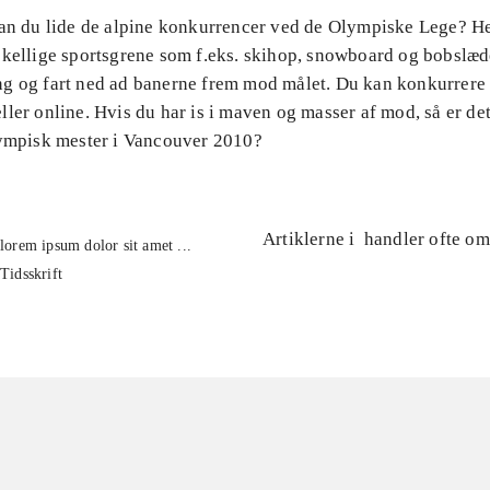
Kan du lide de alpine konkurrencer ved de Olympiske Lege? H
skellige sportsgrene som f.eks. skihop, snowboard og bobslæd
g og fart ned ad banerne frem mod målet. Du kan konkurrere
ler online. Hvis du har is i maven og masser af mod, så er de
lympisk mester i Vancouver 2010?
Artiklerne i
handler ofte om
lorem ipsum dolor sit amet ...
Tidsskrift