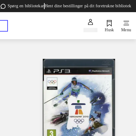
Spørg en bibliotekar
Hent dine bestillinger på dit foretrukne bibliotek
Log ind
Husk
Menu