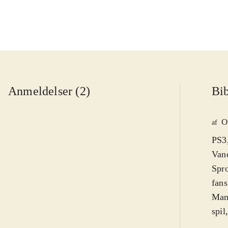
Anmeldelser (2)
Bib
O
af
PS3,
Vanc
Spro
fans
Man 
spil
fors