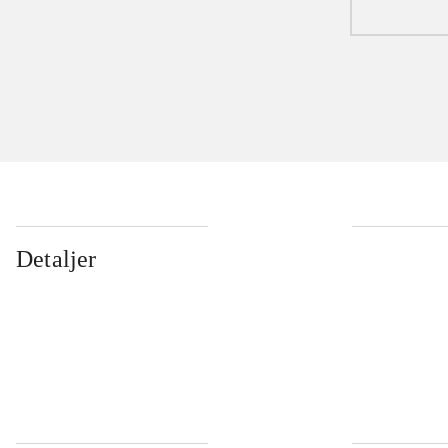
Detaljer
...
...
...
...