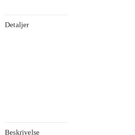
Detaljer
...
...
...
...
...
...
...
...
...
...
...
...
Beskrivelse