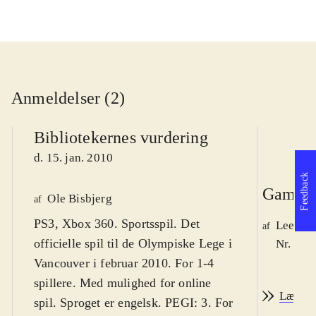
Anmeldelser (2)
Bibliotekernes vurdering
d. 15. jan. 2010
Feedback
Game r
Ole Bisbjerg
af
PS3, Xbox 360. Sportsspil. Det
Lee We
af
officielle spil til de Olympiske Lege i
Nr. 105
Vancouver i februar 2010. For 1-4
spillere. Med mulighed for online
Læs an
spil. Sproget er engelsk. PEGI: 3. For