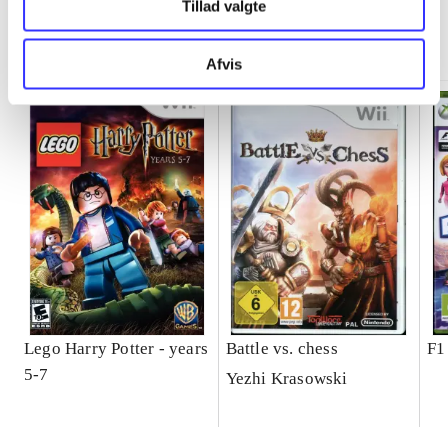
Tillad valgte
Minder om
Afvis
Lego Harry Potter - years
Battle vs. chess
F1
5-7
Yezhi Krasowski