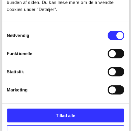
bunden af siden. Du kan læse mere om de anvendte
Alle registrerede artikler fordelt på udgivelser
cookies under ”Detaljer”.
...
Samtykkevalg
Nødvendig
...
Funktionelle
...
Statistik
...
Marketing
...
Tillad alle