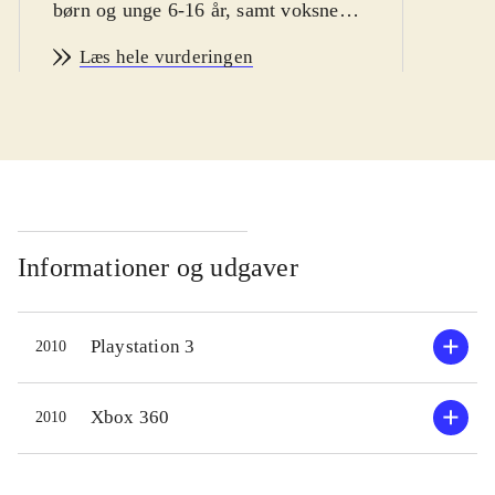
børn og unge 6-16 år, samt voksne
vintersport fans
.
Læs hele vurderingen
Man er hurtigt i gang med Vancouver
2010. Spillet byder bl.a på
enkeltstående spil, træning og
længere konkurrencer. Der er
mulighed for at teste evnerne i 14
forskellige olympiske discipliner,
primært indenfor skisport. En række
Informationer og udgaver
sportsgrene som fx curling og is-dans
er desværre udeladt. Sværhedsgraden
Playstation 3
2010
kan varieres, men er ret lav, specielt
fordi kontrollen ligner hinanden i de
forskellige sportsgrene. Man vælger
Xbox 360
2010
nationalitet inden start, men spillet
giver desværre ikke mulighed for at