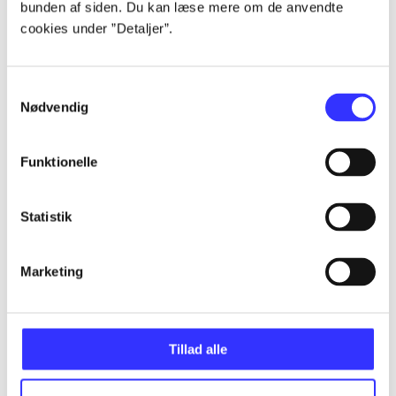
bunden af siden. Du kan læse mere om de anvendte
Alle registrerede artikler fordelt på udgivelser
cookies under ”Detaljer”.
...
Samtykkevalg
Nødvendig
...
Funktionelle
...
Statistik
...
Marketing
...
Tillad alle