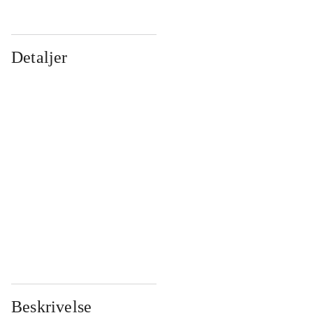
Detaljer
...
...
...
...
...
...
...
...
...
...
...
...
Beskrivelse