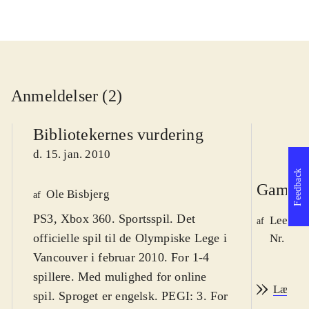
Anmeldelser (2)
Bibliotekernes vurdering
d. 15. jan. 2010
Feedback
Game r
Ole Bisbjerg
af
PS3, Xbox 360. Sportsspil. Det
Lee We
af
officielle spil til de Olympiske Lege i
Nr. 105
Vancouver i februar 2010. For 1-4
spillere. Med mulighed for online
Læs an
spil. Sproget er engelsk. PEGI: 3. For