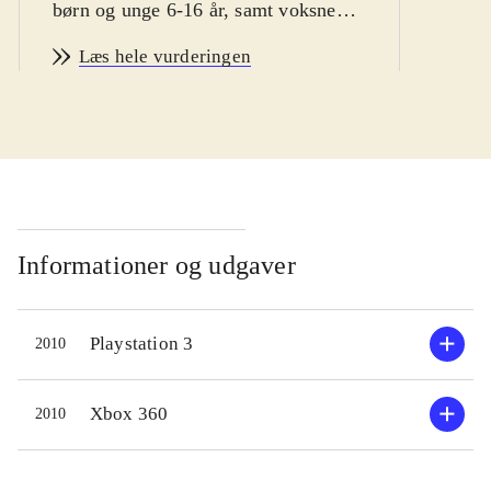
børn og unge 6-16 år, samt voksne
vintersport fans
.
Læs hele vurderingen
Man er hurtigt i gang med Vancouver
2010. Spillet byder bl.a på
enkeltstående spil, træning og
længere konkurrencer. Der er
mulighed for at teste evnerne i 14
forskellige olympiske discipliner,
primært indenfor skisport. En række
Informationer og udgaver
sportsgrene som fx curling og is-dans
er desværre udeladt. Sværhedsgraden
Playstation 3
2010
kan varieres, men er ret lav, specielt
fordi kontrollen ligner hinanden i de
forskellige sportsgrene. Man vælger
Xbox 360
2010
nationalitet inden start, men spillet
giver desværre ikke mulighed for at