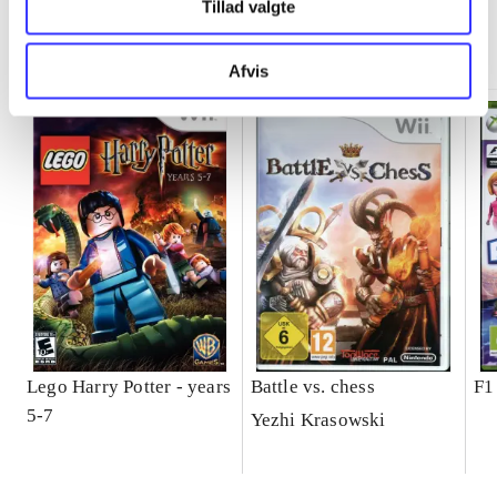
Tillad valgte
Minder om
Afvis
Lego Harry Potter - years
Battle vs. chess
F1
5-7
Yezhi Krasowski