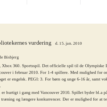
liotekernes vurdering
d. 15. jan. 2010
le Bisbjerg
 Xbox 360. Sportsspil. Det officielle spil til de Olympiske 
ouver i februar 2010. For 1-4 spillere. Med mulighed for on
get er engelsk. PEGI: 3. For børn og unge 6-16 år, samt vo
.
er hurtigt i gang med Vancouver 2010. Spillet byder bl.a p
, træning og længere konkurrencer. Der er mulighed for at te
kellige olympiske discipliner, primært indenfor skisport. En