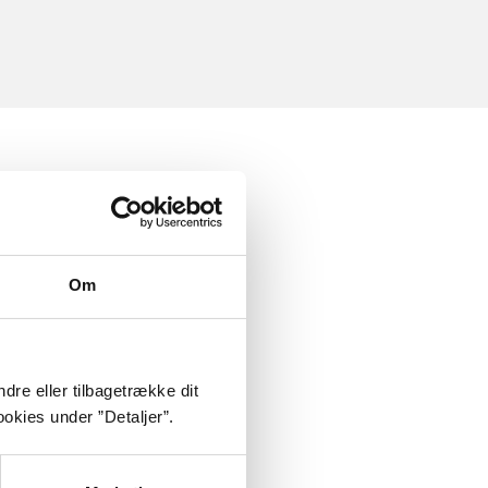
Om
dre eller tilbagetrække dit
okies under ”Detaljer”.