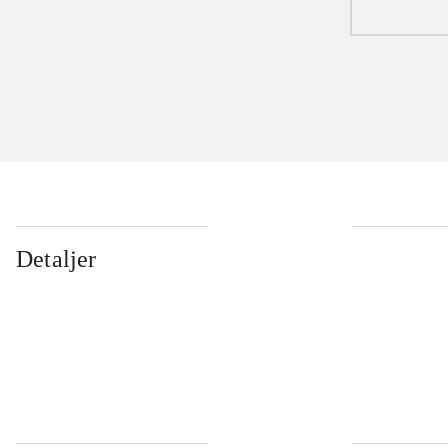
Detaljer
...
...
...
...