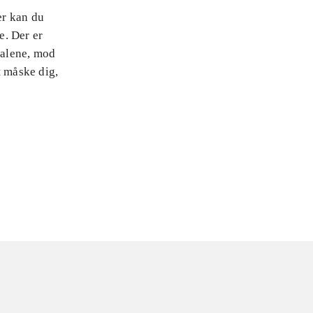
er kan du
e. Der er
 alene, mod
t måske dig,