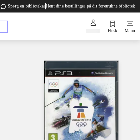
Spørg en bibliotekar
Hent dine bestillinger på dit foretrukne bibliotek
Log ind
Husk
Menu