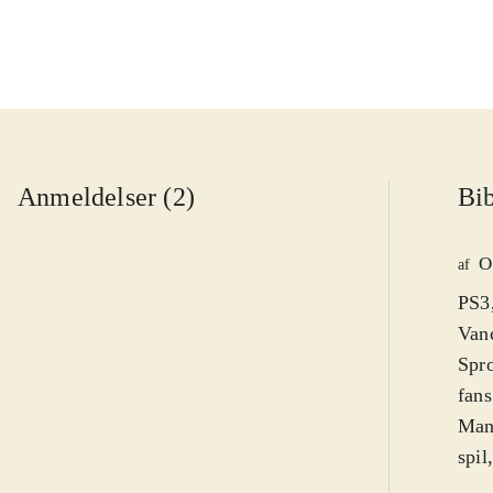
Anmeldelser (2)
Bib
O
af
PS3,
Vanc
Spro
fans
Man 
spil
fors