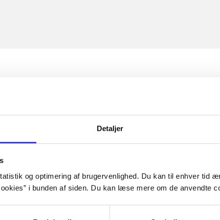
Detaljer
s
atistik og optimering af brugervenlighed. Du kan til enhver tid æn
ookies” i bunden af siden. Du kan læse mere om de anvendte co