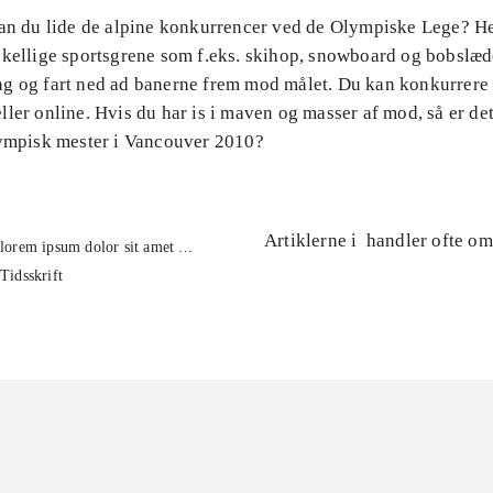
Kan du lide de alpine konkurrencer ved de Olympiske Lege? H
skellige sportsgrene som f.eks. skihop, snowboard og bobslæd
g og fart ned ad banerne frem mod målet. Du kan konkurrere
ler online. Hvis du har is i maven og masser af mod, så er de
lympisk mester i Vancouver 2010?
Artiklerne i
handler ofte om
lorem ipsum dolor sit amet ...
Tidsskrift