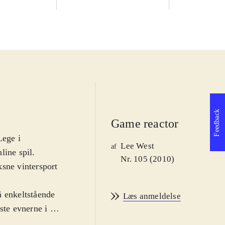
Feedback
Game reactor
Lege i
Lee West
af
line spil.
Nr. 105 (2010)
ksne vintersport
å enkeltstående
Læs anmeldelse
ste evnerne i 14
 række