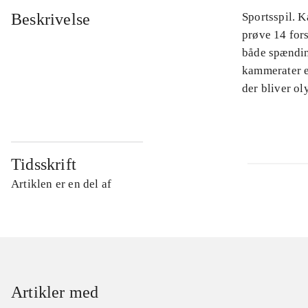
Beskrivelse
Sportsspil. 
prøve 14 for
både spændin
kammerater el
der bliver o
Tidsskrift
Artiklen er en del af
Artikler med