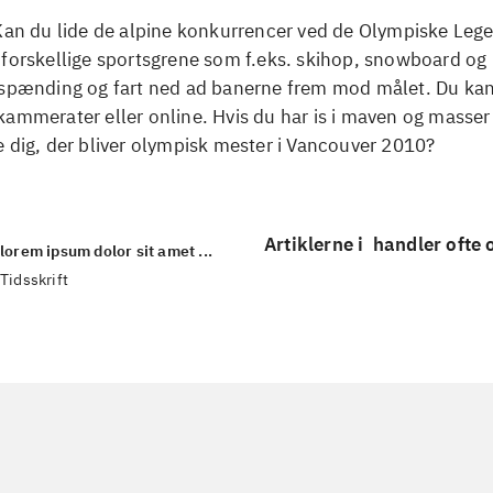
 Kan du lide de alpine konkurrencer ved de Olympiske Leg
 forskellige sportsgrene som f.eks. skihop, snowboard o
 spænding og fart ned ad banerne frem mod målet. Du ka
ammerater eller online. Hvis du har is i maven og masser
 dig, der bliver olympisk mester i Vancouver 2010?
Artiklerne i
handler ofte
lorem ipsum dolor sit amet ...
Tidsskrift