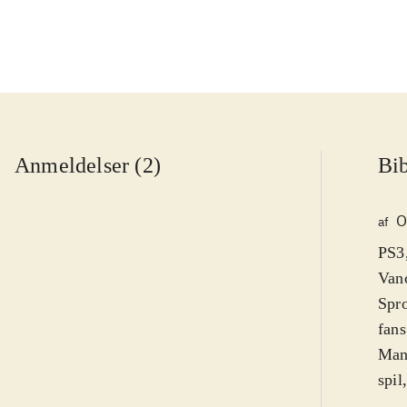
Anmeldelser (2)
Bib
O
af
PS3,
Vanc
Spro
fans
Man 
spil
fors