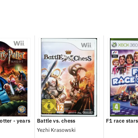
otter - years
Battle vs. chess
F1 race star
Yezhi Krasowski