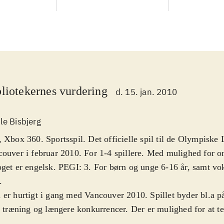
liotekernes vurdering
d. 15. jan. 2010
le Bisbjerg
 Xbox 360. Sportsspil. Det officielle spil til de Olympiske 
ouver i februar 2010. For 1-4 spillere. Med mulighed for on
get er engelsk. PEGI: 3. For børn og unge 6-16 år, samt vo
.
er hurtigt i gang med Vancouver 2010. Spillet byder bl.a p
, træning og længere konkurrencer. Der er mulighed for at te
kellige olympiske discipliner, primært indenfor skisport. En