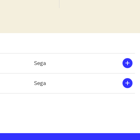
rhedsgraden kan
 i de forskellige
ver desværre ikke
er navnløse
 intenst og
 og 1.person.
sblæsende tempo
Sega
slæde. Grafikken
siden er anonym
Sega
forrige
r mangler
mangler også
spil vil
ns kameravinkel