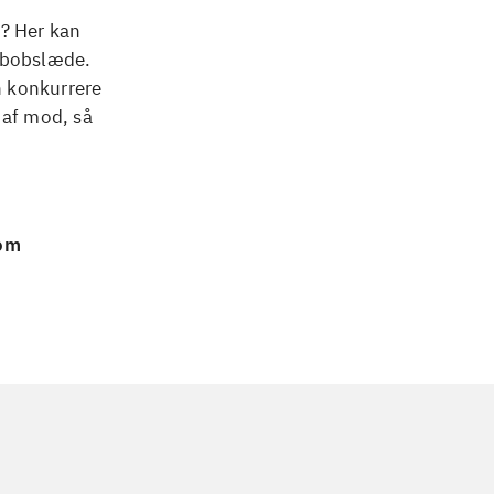
e? Her kan
g bobslæde.
n konkurrere
 af mod, så
 om