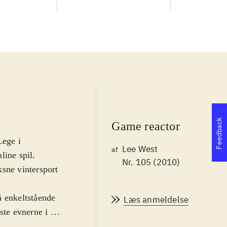
Feedback
Game reactor
Lege i
Lee West
af
line spil.
Nr. 105 (2010)
ksne vintersport
å enkeltstående
Læs anmeldelse
ste evnerne i 14
 række