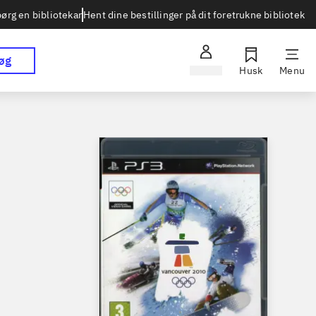
Hent dine bestillinger på dit foretrukne bibliotek
ørg en bibliotekar
øg
Log ind
Husk
Menu