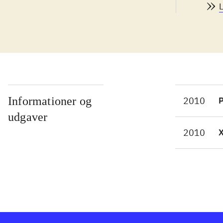
spor
vari
spor
muli
avat
spæn
Bag 
Informationer og
2010
P
ned 
udgaver
er f
2010
rock
Spil
vint
Vanc
vari
muli
imid