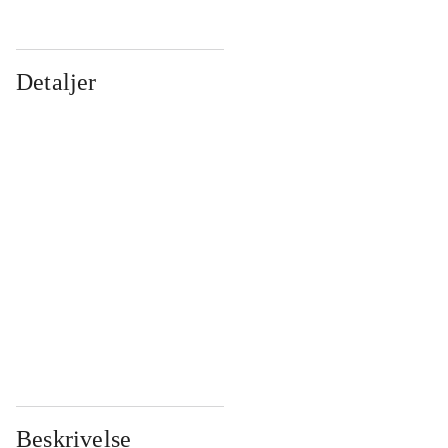
Detaljer
...
...
...
...
...
...
...
...
...
...
...
...
Beskrivelse