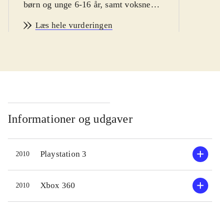
børn og unge 6-16 år, samt voksne
vintersport fans
.
Læs hele vurderingen
Man er hurtigt i gang med Vancouver
2010. Spillet byder bl.a på
enkeltstående spil, træning og
længere konkurrencer. Der er
mulighed for at teste evnerne i 14
forskellige olympiske discipliner,
primært indenfor skisport. En række
Informationer og udgaver
sportsgrene som fx curling og is-dans
er desværre udeladt. Sværhedsgraden
Playstation 3
2010
kan varieres, men er ret lav, specielt
fordi kontrollen ligner hinanden i de
forskellige sportsgrene. Man vælger
Xbox 360
2010
nationalitet inden start, men spillet
giver desværre ikke mulighed for at