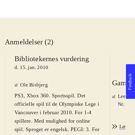
Anmeldelser (2)
Bibliotekernes vurdering
d. 15. jan. 2010
Feedback
Game r
Ole Bisbjerg
af
PS3, Xbox 360. Sportsspil. Det
Lee We
af
officielle spil til de Olympiske Lege i
Nr. 105
Vancouver i februar 2010. For 1-4
spillere. Med mulighed for online
Læs an
spil. Sproget er engelsk. PEGI: 3. For