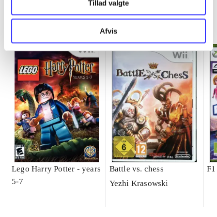
Tillad valgte
Minder om
Afvis
Lego Harry Potter - years
Battle vs. chess
F1
5-7
Yezhi Krasowski