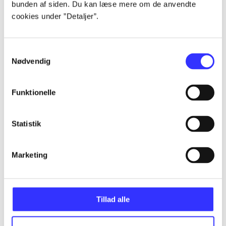
bunden af siden. Du kan læse mere om de anvendte
Alle registrerede artikler fordelt på udgivelser
cookies under ”Detaljer”.
...
Samtykkevalg
Nødvendig
...
Funktionelle
...
Statistik
...
Marketing
...
Tillad alle