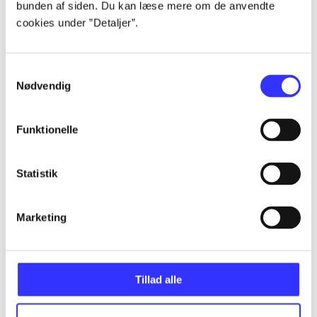
bunden af siden. Du kan læse mere om de anvendte
Alle registrerede artikler fordelt på udgivelser
cookies under ”Detaljer”.
...
Samtykkevalg
Nødvendig
...
Funktionelle
...
Statistik
...
Marketing
...
Tillad alle