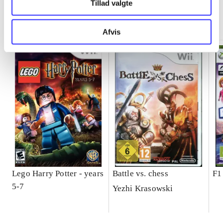
Tillad valgte
Minder om
Afvis
Lego Harry Potter - years
Battle vs. chess
F1
5-7
Yezhi Krasowski