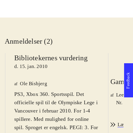
Anmeldelser (2)
Bibliotekernes vurdering
d. 15. jan. 2010
Feedback
Game r
Ole Bisbjerg
af
PS3, Xbox 360. Sportsspil. Det
Lee We
af
officielle spil til de Olympiske Lege i
Nr. 105
Vancouver i februar 2010. For 1-4
spillere. Med mulighed for online
Læs an
spil. Sproget er engelsk. PEGI: 3. For