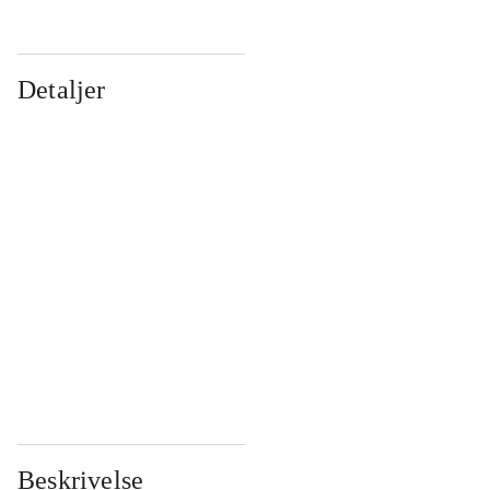
Detaljer
...
...
...
...
...
...
...
...
...
...
...
...
Beskrivelse