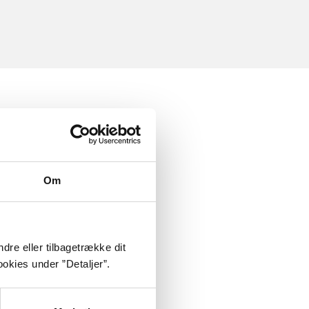
Om
dre eller tilbagetrække dit
okies under ”Detaljer”.