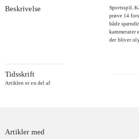
Beskrivelse
Sportsspil. 
prøve 14 for
både spændin
kammerater el
der bliver o
Tidsskrift
Artiklen er en del af
Artikler med