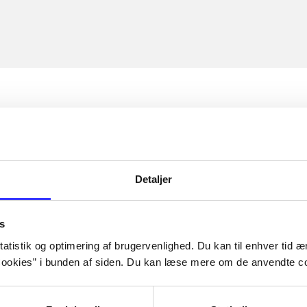
Detaljer
s
atistik og optimering af brugervenlighed. Du kan til enhver tid æn
ookies” i bunden af siden. Du kan læse mere om de anvendte co