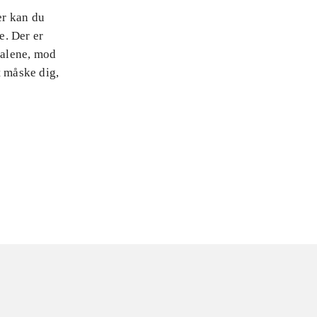
er kan du
e. Der er
 alene, mod
t måske dig,