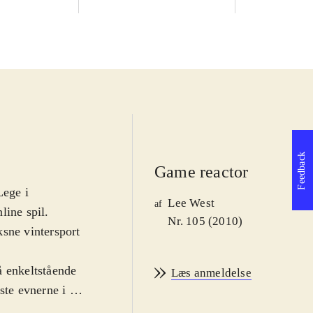
Feedback
Game reactor
Lege i
Lee West
af
line spil.
Nr. 105 (2010)
ksne vintersport
å enkeltstående
Læs anmeldelse
ste evnerne i 14
 række