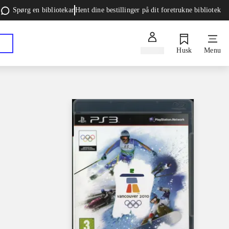
Spørg en bibliotekar
Hent dine bestillinger på dit foretrukne bibliotek
Log ind
Husk
Menu