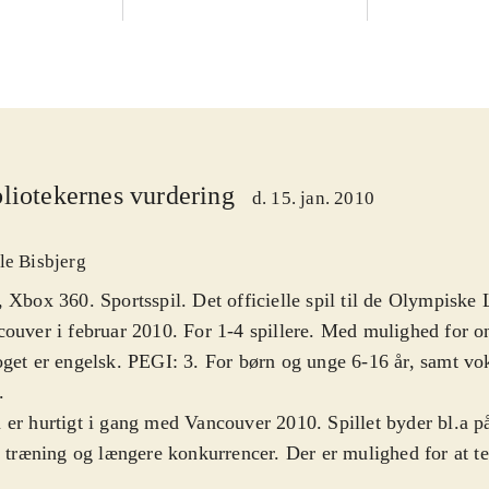
liotekernes vurdering
d. 15. jan. 2010
le Bisbjerg
 Xbox 360. Sportsspil. Det officielle spil til de Olympiske 
ouver i februar 2010. For 1-4 spillere. Med mulighed for on
get er engelsk. PEGI: 3. For børn og unge 6-16 år, samt vo
.
er hurtigt i gang med Vancouver 2010. Spillet byder bl.a p
, træning og længere konkurrencer. Der er mulighed for at te
kellige olympiske discipliner, primært indenfor skisport. En