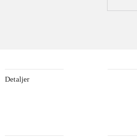
Detaljer
...
...
...
...