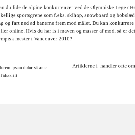
Kan du lide de alpine konkurrencer ved de Olympiske Lege? H
skellige sportsgrene som f.eks. skihop, snowboard og bobslæd
g og fart ned ad banerne frem mod målet. Du kan konkurrere
ler online. Hvis du har is i maven og masser af mod, så er de
lympisk mester i Vancouver 2010?
Artiklerne i
handler ofte om
lorem ipsum dolor sit amet ...
Tidsskrift