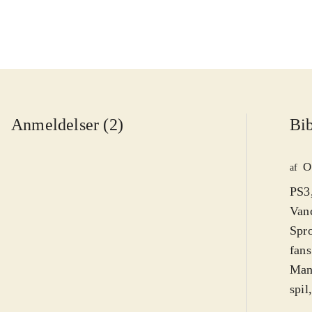
Anmeldelser (2)
Bib
O
af
PS3,
Vanc
Spro
fans
Man 
spil
fors