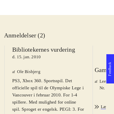
Anmeldelser (2)
Bibliotekernes vurdering
d. 15. jan. 2010
Feedback
Game r
Ole Bisbjerg
af
PS3, Xbox 360. Sportsspil. Det
Lee We
af
officielle spil til de Olympiske Lege i
Nr. 105
Vancouver i februar 2010. For 1-4
spillere. Med mulighed for online
Læs an
spil. Sproget er engelsk. PEGI: 3. For