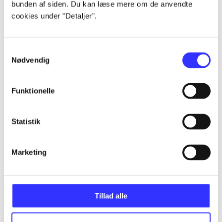
bunden af siden. Du kan læse mere om de anvendte
Alle registrerede artikler fordelt på udgivelser
cookies under ”Detaljer”.
...
Samtykkevalg
Nødvendig
...
Funktionelle
...
Statistik
...
Marketing
...
Tillad alle