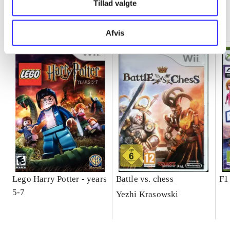
Tillad valgte
Minder om
Afvis
Lego Harry Potter - years
Battle vs. chess
F1
5-7
Yezhi Krasowski