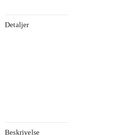
Detaljer
...
...
...
...
...
...
...
...
...
...
...
...
Beskrivelse