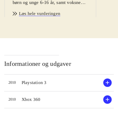
børn og unge 6-16 år, samt voksne
vintersport fans
.
Læs hele vurderingen
Man er hurtigt i gang med Vancouver
2010. Spillet byder bl.a på
enkeltstående spil, træning og
længere konkurrencer. Der er
mulighed for at teste evnerne i 14
forskellige olympiske discipliner,
primært indenfor skisport. En række
Informationer og udgaver
sportsgrene som fx curling og is-dans
er desværre udeladt. Sværhedsgraden
Playstation 3
2010
kan varieres, men er ret lav, specielt
fordi kontrollen ligner hinanden i de
forskellige sportsgrene. Man vælger
Xbox 360
2010
nationalitet inden start, men spillet
giver desværre ikke mulighed for at