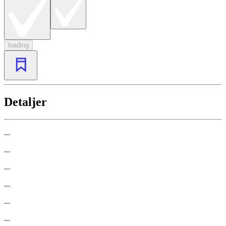
loading
Detaljer
...
...
...
...
...
...