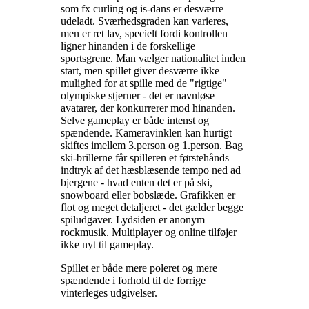
som fx curling og is-dans er desværre
udeladt. Sværhedsgraden kan varieres,
men er ret lav, specielt fordi kontrollen
ligner hinanden i de forskellige
sportsgrene. Man vælger nationalitet inden
start, men spillet giver desværre ikke
mulighed for at spille med de "rigtige"
olympiske stjerner - det er navnløse
avatarer, der konkurrerer mod hinanden.
Selve gameplay er både intenst og
spændende. Kameravinklen kan hurtigt
skiftes imellem 3.person og 1.person. Bag
ski-brillerne får spilleren et førstehånds
indtryk af det hæsblæsende tempo ned ad
bjergene - hvad enten det er på ski,
snowboard eller bobslæde. Grafikken er
flot og meget detaljeret - det gælder begge
spiludgaver. Lydsiden er anonym
rockmusik. Multiplayer og online tilføjer
ikke nyt til gameplay
.
Spillet er både mere poleret og mere
spændende i forhold til de forrige
vinterleges udgivelser
.