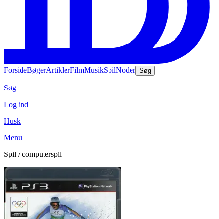
Forside
Bøger
Artikler
Film
Musik
Spil
Noder
Søg
Søg
Log ind
Husk
Menu
Spil / computerspil