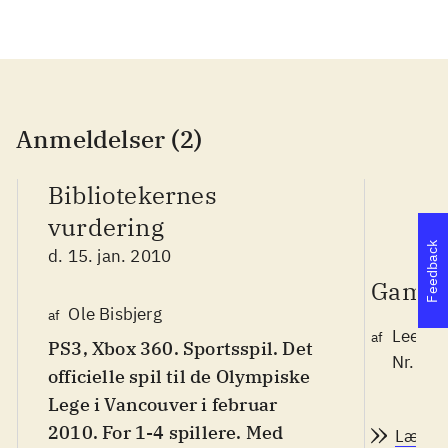
Anmeldelser (2)
Bibliotekernes
vurdering
Feedback
d. 15. jan. 2010
Game 
Ole Bisbjerg
af
Lee We
af
PS3, Xbox 360. Sportsspil. Det
Nr. 10
officielle spil til de Olympiske
Lege i Vancouver i februar
2010. For 1-4 spillere. Med
Læs a