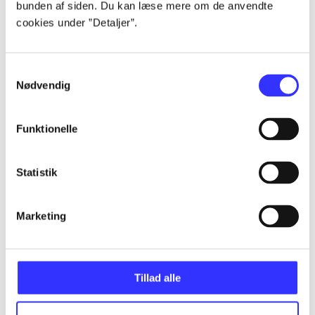
bunden af siden. Du kan læse mere om de anvendte
Alle registrerede artikler fordelt på udgivelser
cookies under ”Detaljer”.
...
Samtykkevalg
Nødvendig
...
Funktionelle
...
Statistik
...
Marketing
...
Tillad alle