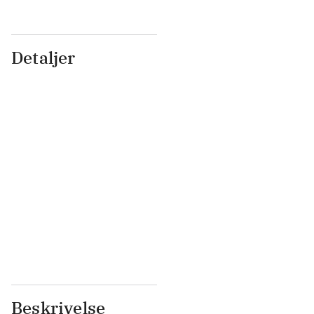
Detaljer
...
...
...
...
...
...
...
...
...
...
...
...
Beskrivelse