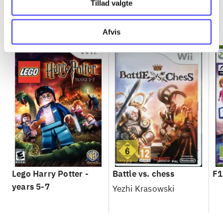
Tillad valgte
Minder om
Afvis
Lego Harry Potter -
Battle vs. chess
F1
years 5-7
Yezhi Krasowski