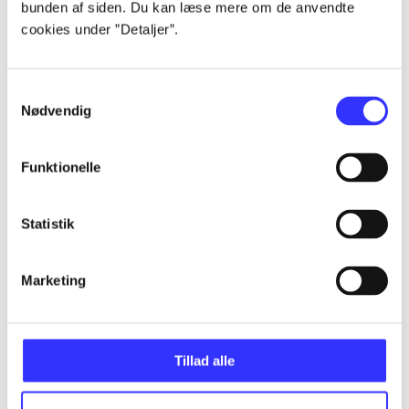
bunden af siden. Du kan læse mere om de anvendte
Alle registrerede artikler fordelt på udgivelser
cookies under ”Detaljer”.
...
Samtykkevalg
Nødvendig
...
Funktionelle
...
Statistik
...
Marketing
...
Tillad alle