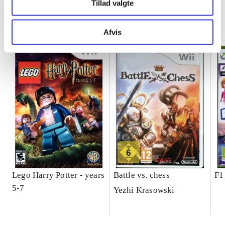
Tillad valgte
Minder om
Afvis
Lego Harry Potter - years
Battle vs. chess
F1
5-7
Yezhi Krasowski