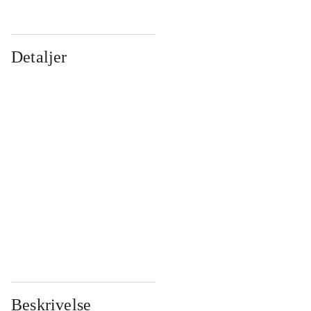
Detaljer
...
...
...
...
...
...
...
...
...
...
...
...
Beskrivelse