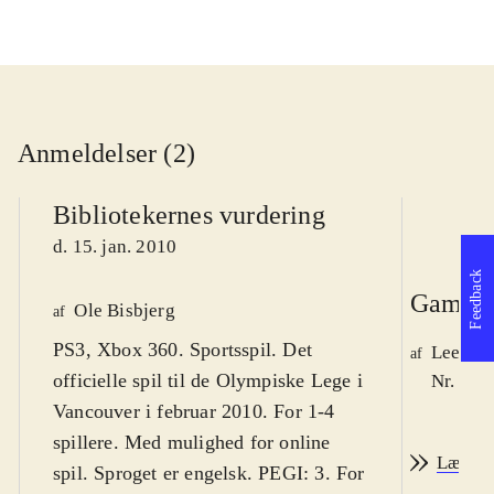
Anmeldelser (2)
Bibliotekernes vurdering
d. 15. jan. 2010
Feedback
Game r
Ole Bisbjerg
af
PS3, Xbox 360. Sportsspil. Det
Lee We
af
officielle spil til de Olympiske Lege i
Nr. 105
Vancouver i februar 2010. For 1-4
spillere. Med mulighed for online
Læs an
spil. Sproget er engelsk. PEGI: 3. For