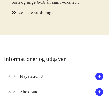
børn og unge 6-16 år, samt voksne
vintersport fans
.
Læs hele vurderingen
Man er hurtigt i gang med Vancouver
2010. Spillet byder bl.a på
enkeltstående spil, træning og
længere konkurrencer. Der er
mulighed for at teste evnerne i 14
forskellige olympiske discipliner,
primært indenfor skisport. En række
Informationer og udgaver
sportsgrene som fx curling og is-dans
er desværre udeladt. Sværhedsgraden
Playstation 3
2010
kan varieres, men er ret lav, specielt
fordi kontrollen ligner hinanden i de
forskellige sportsgrene. Man vælger
Xbox 360
2010
nationalitet inden start, men spillet
giver desværre ikke mulighed for at