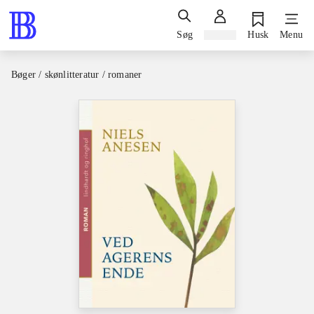
Søg
Log ind
Husk
Menu
Bøger / skønlitteratur / romaner