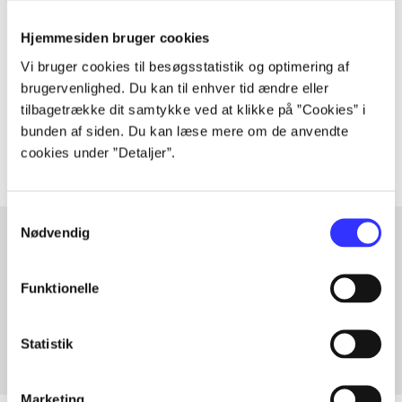
Artiklen er en del af
Hjemmesiden bruger cookies
Vi bruger cookies til besøgsstatistik og optimering af
lorem ipsum dolor sit amet ...
brugervenlighed. Du kan til enhver tid ændre eller
Tidsskrift
tilbagetrække dit samtykke ved at klikke på ”Cookies” i
Artiklerne i
handler ofte om
bunden af siden. Du kan læse mere om de anvendte
cookies under ”Detaljer”.
Samtykkevalg
Nødvendig
Artikler med samme emner
Funktionelle
Fra
Statistik
Marketing