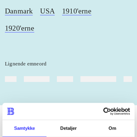
Danmark
USA
1910'erne
1920'erne
Lignende emneord
heste
børnebøger
ridning
hestesygdomme
vokal
Samtykke
Detaljer
Om
Tidsskrift