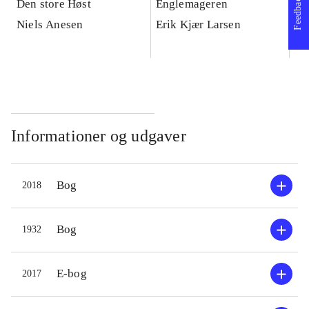
Feedback
Den store Høst
Englemageren
Bl
Niels Anesen
Erik Kjær Larsen
Ni
Informationer og udgaver
Bog
2018
Bog
1932
E-bog
2017