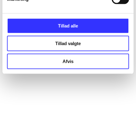
Tillad alle
Artikler
Alle registrerede artikler fordelt på udgivelser
Tillad valgte
...
Afvis
...
...
...
...