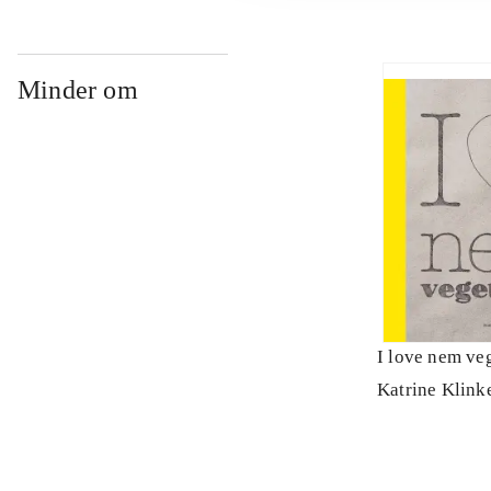
Minder om
I love nem ve
Katrine Klink