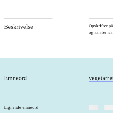
Beskrivelse
Opskrifter på
og salater, s
Emneord
vegetarre
Lignende emneord
heste
børn