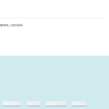
rter, curries
hestesport
træning
skolebøger
hesteavl