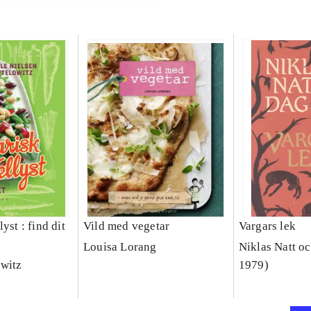
yst : find dit
Vild med vegetar
Vargars lek
Louisa Lorang
Niklas Natt oc
owitz
1979)