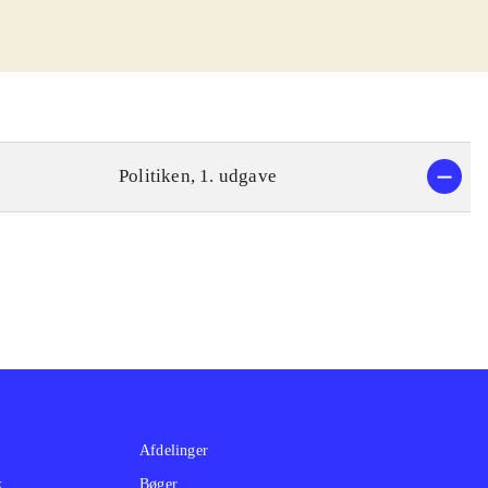
eholder mange
lere
ydderi eller fx
 gennemarbejdede
Prikken over i'et
Politiken, 1. udgave
ment til de
t, bl. a.
erede og intense
der af grønt, har
s. I sædvanlig
.
Afdelinger
k
Bøger