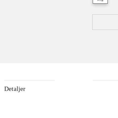
Detaljer
...
...
...
...