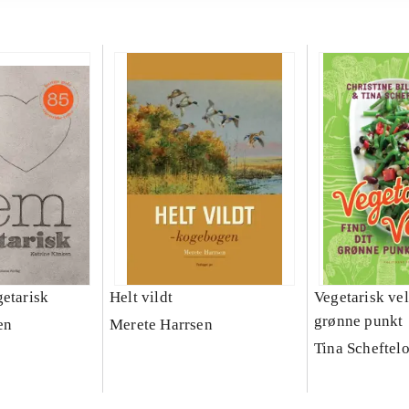
getarisk
Helt vildt
Vegetarisk vell
grønne punkt
en
Merete Harrsen
Tina Scheftel