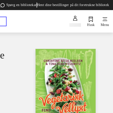
Spørg en bibliotekar
Hent dine bestillinger på dit foretrukne bibliotek
Log ind
Husk
Menu
ne