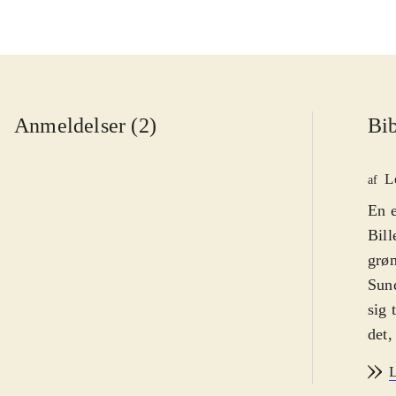
Anmeldelser (2)
Bib
L
af
En e
Bill
grø
Sund
sig 
det,
pakk
L
med 