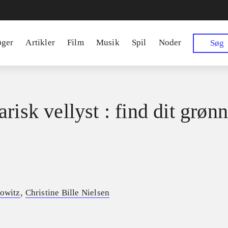
øger
Artikler
Film
Musik
Spil
Noder
Søg
risk vellyst : find dit grøn
,
lowitz
Christine Bille Nielsen