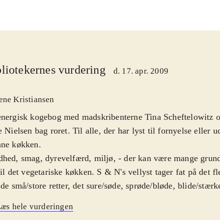
liotekernes vurdering
d. 17. apr. 2009
ene Kristiansen
nergisk kogebog med madskribenterne Tina Scheftelowitz o
e Nielsen bag roret. Til alle, der har lyst til fornyelse eller u
nne køkken
.
hed, smag, dyrevelfærd, miljø, - der kan være mange grunde
til det vegetariske køkken. S & N's vellyst tager fat på det fl
 de små/store retter, det sure/søde, sprøde/bløde, blide/stærk
ede, snittede, grillede, bagte - og en super pædagogisk for
æs hele vurderingen
tips til menuer, sæsonskema, en grundig gennemgang af råv