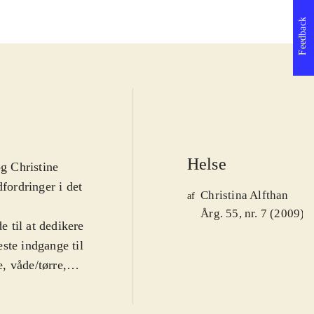
Feedback
Helse
g Christine
dfordringer i det
Christina Alfthan
af
Årg. 55, nr. 7 (2009)
 til at dedikere
este indgange til
e, våde/tørre,
brugervejledning
arer, værktøj