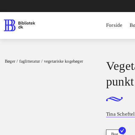
Forside
B
Bøger / faglitteratur / vegetariske kogebøger
Vegeta
punkt
Tina Schefte
Bog