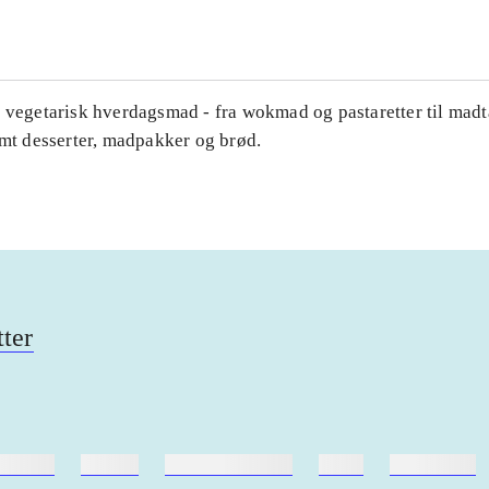
 vegetarisk hverdagsmad - fra wokmad og pastaretter til madtæ
amt desserter, madpakker og brød.
tter
ebøger
ridning
hestesygdomme
vokal
sygdomme