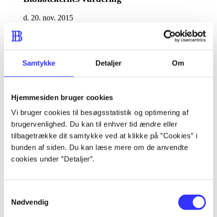
d. 20. nov. 2015
af
af
Samtykke
Detaljer
Om
Thomas Tiedje
d. 20. nov. 2015
Hjemmesiden bruger cookies
"Hele Danmarks Rasmus" er på sit fjerde
album havnet i kærlighedens trygge favn.
Vi bruger cookies til besøgsstatistik og optimering af
De nye melodier er skrevet til kæresten, og
brugervenlighed. Du kan til enhver tid ændre eller
i det klokkeklare radiohit "Uanset"
forsikrer Rasmus, at selvom han stadig
tilbagetrække dit samtykke ved at klikke på ”Cookies” i
godt kan lide at gå i byen, vil han aldrig
bunden af siden. Du kan læse mere om de anvendte
kysse på andre piger. Når han ikke selv er i
cookies under ”Detaljer”.
byen, sidder han og venter utålmodigt i
sofaen på sin kvinde og opfordrer hende til
at tage en fridag, fordi verden kan jo vente.
Der er mere inderlighed her, flere
Samtykkevalg
klaverbårne ballader, men ellers den
Nødvendig
samme 80'er-inspirerede poplyd. Det er
synd at sige, det er stor kunst, men