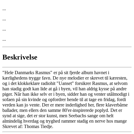
...
...
...
...
Beskrivelse
"Hele Danmarks Rasmus" er på sit fjerde album havnet i
kærlighedens trygge favn. De nye melodier er skrevet til kæresten,
og i det klokkeklare radiohit "Uanset" forsikrer Rasmus, at selvom
han stadig godt kan lide at gå i byen, vil han aldrig kysse på andre
piger. Når han ikke selv er i byen, sidder han og venter utålmodigt i
sofaen på sin kvinde og opfordrer hende til at tage en fridag, fordi
verden kan jo vente. Der er mere inderlighed her, flere klaverbårne
ballader, men ellers den samme 80'er-inspirerede poplyd. Det er
synd at sige, det er stor kunst, men Seebachs sange om helt
almindelig hverdag og tryghed rammer stadig en nerve hos mange
Skrevet af: Thomas Tiedje.