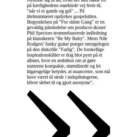
på kærlighedens snørklede vej frem til,
"når vi er gamle og grå" ... På
titelnummeret opdyrkes gospelstilen.
Begyndelsen på "For sidste Gang" er en
gevaldig påmindelse om producer-ikonet
Phil Spectors trommebaserede indledning
på klassikeren "Be My Baby". Mens Nile
Rodgers' funky guitar præger strengelegen
på den diskofile "Farlig". De forskellige
inspirationskilder er dog blot pynt på et
album, hvor en ambition om at gøre
numrene kompakte, strømlinede og let
tilgængelige betyder, at nuancerne, som må
have været til stede i indspilningerne,
bliver slebet til og gjort anonyme".