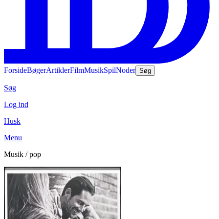
Forside
Bøger
Artikler
Film
Musik
Spil
Noder
Søg
Søg
Log ind
Husk
Menu
Musik / pop