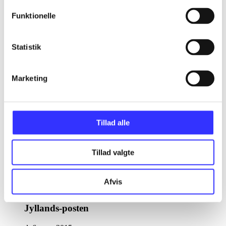
Seebachs sange om helt almindelig
hverdag og tryghed rammer stadig en
Funktionelle
nerve hos mange
.
Statistik
Marketing
Tillad alle
Tillad valgte
Læs hele vurderingen
Afvis
Jyllands-posten