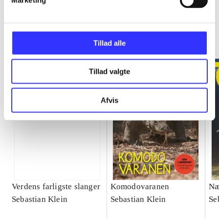
Læs med Sebastian Klein
Gå til serien
Tillad alle
Tillad valgte
Afvis
Verdens farligste slanger
Komodovaranen
Næ
Sebastian Klein
Sebastian Klein
Se