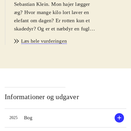
Sebastian Klein. Mon hajer lægger
æg? Hvor mange kilo lort laver en
elefant om dagen? Er rotten kun et
skadedyr? Og er et næbdyr en fugl?
Få svar på alle disse spørgsmål i
Læs hele vurderingen
serien "Læs med Sebastian Klein".
For 8-10-årige
.
"Afrikas tykhuder", "Rotten",
"Verdens farligste hajer" og
"Næbdyret" er 4 fagbøger om dyr fra
"Carlsens læsestart"
begynderlæsning. Bøgerne er bygget
Informationer og udgaver
op med indholdsfortegnelse, kapitler
med overskrift, tekst med stor skrift
Bog
2025
samt billeder eller tegninger. Bøgerne
indeholder såvel dyrefakta som