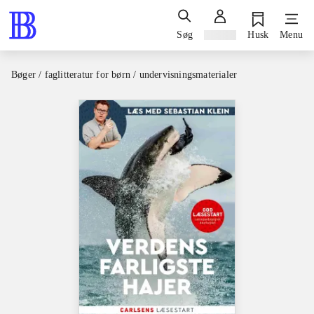
Søg
Log ind
Husk
Menu
Bøger / faglitteratur for børn / undervisningsmaterialer