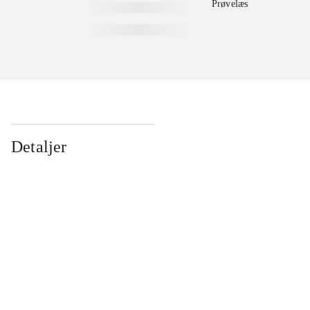
Prøvelæs
Detaljer
...
...
...
...
...
...
...
...
...
...