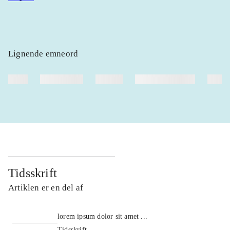
Lignende emneord
heste
børnebøger
ridning
hestesygdomme
vokal
Tidsskrift
Artiklen er en del af
lorem ipsum dolor sit amet ...
Tidsskrift