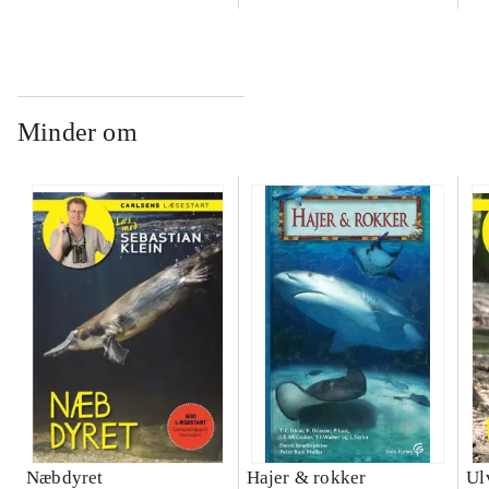
Minder om
Næbdyret
Hajer & rokker
Ul