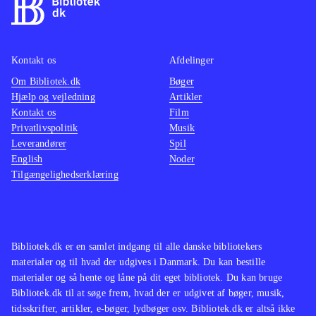
Sebastian Klein har også skrevet bl.a.
Verdens 100 mærkeligste dyr
Verdens
100 vildeste dyr
Verdens 100
Kontakt os
Afdelinger
mærkeligste dyr
, Verdens 100
Om Bibliotek.dk
Bøger
vildeste dyr og
, som kan læses højt
Hjælp og vejledning
Artikler
for børn fra 6 år eller selvlæses fra
Kontakt os
Film
ca. 10 år
Sebastian Klein har også
Privatlivspolitik
Musik
Leverandører
Spil
skrevet bl.a. Verdens 100
English
Noder
mærkeligste dyr,
og Verdens 100
Tilgængelighedserklæring
mærkeligste dyr, som kan læses højt
for børn fra 6 år eller selvlæses fra
ca. 10 år
Sebastian Klein har også
skrevet bl.a.
, Verdens 100 vildeste
Bibliotek.dk er en samlet indgang til alle danske bibliotekers
materialer og til hvad der udgives i Danmark. Du kan bestille
dyr og
, som kan læses højt for børn
materialer og så hente og låne på dit eget bibliotek. Du kan bruge
fra 6 år eller selvlæses fra ca. 10 år
.
Bibliotek.dk til at søge frem, hvad der er udgivet af bøger, musik,
tidsskrifter, artikler, e-bøger, lydbøger osv. Bibliotek.dk er altså ikke