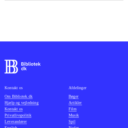
Kontakt os
Afdelinger
Om Bibliotek.dk
Bøger
Hjælp og vejledning
Artikler
Kontakt os
Film
Privatlivspolitik
Musik
Leverandører
Spil
English
Noder