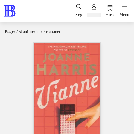
Søg
Log ind
Husk
Menu
Bøger / skønlitteratur / romaner