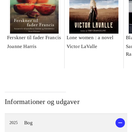
Ferskner til fader Francis
Lone women : a novel
Bl
Joanne Harris
Victor LaValle
Sa
Ra
Informationer og udgaver
Bog
2025