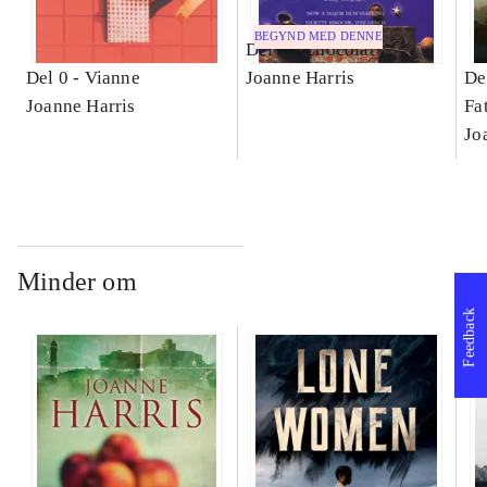
BEGYND MED DENNE
Del 1 -
Chocolat
Del 0 -
Vianne
Joanne Harris
De
Joanne Harris
Fa
Jo
Minder om
Feedback