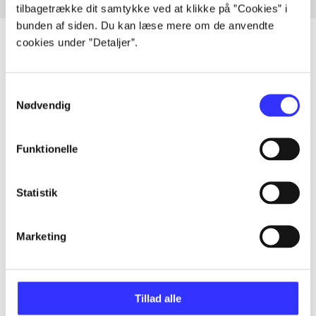
tilbagetrække dit samtykke ved at klikke på ”Cookies” i
bunden af siden. Du kan læse mere om de anvendte
cookies under ”Detaljer”.
Artikler
Samtykkevalg
Nødvendig
Alle registrerede artikler fordelt på udgivelser
...
Funktionelle
Statistik
...
Marketing
...
...
Tillad alle