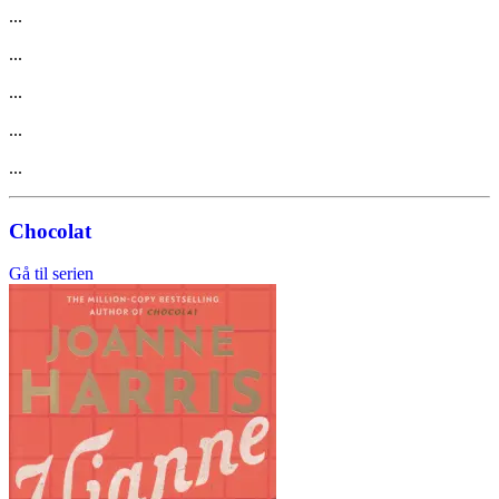
...
...
...
...
...
Chocolat
Gå til serien