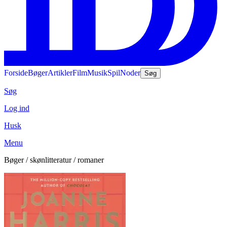
Forside
Bøger
Artikler
Film
Musik
Spil
Noder
Søg
Søg
Log ind
Husk
Menu
Bøger / skønlitteratur / romaner