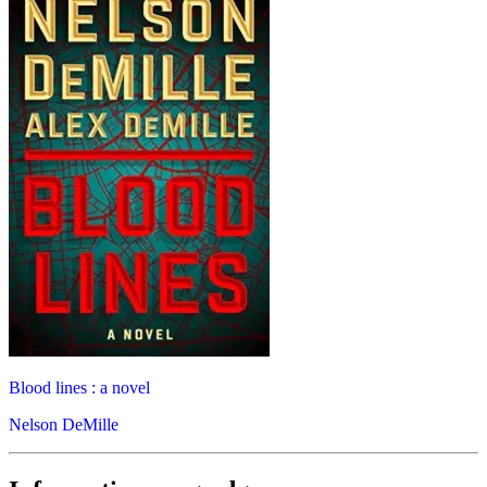
Blood lines : a novel
Nelson DeMille