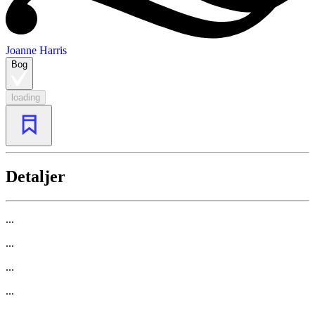
Joanne Harris
Bog
loading
Detaljer
...
...
...
...
...