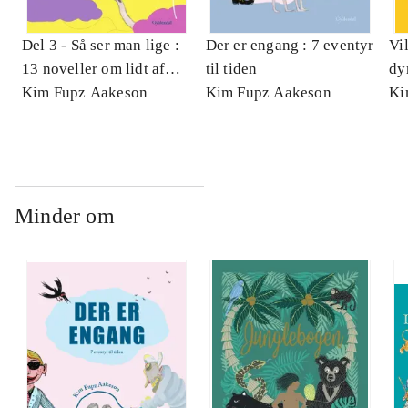
Del 3 -
Så ser man lige :
Der er engang : 7 eventyr
Vi
13 noveller om lidt af
til tiden
dyr
hvert
Kim Fupz Aakeson
Kim Fupz Aakeson
Ki
Minder om