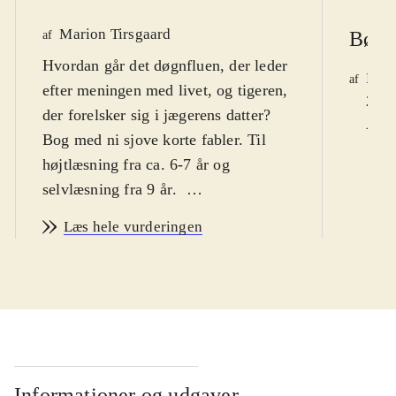
Marion Tirsgaard
Børn
af
Hvordan går det døgnfluen, der leder
Kent
af
efter meningen med livet, og tigeren,
21)
der forelsker sig i jægerens datter?
Årg.
Bog med ni sjove korte fabler. Til
højtlæsning fra ca. 6-7 år og
selvlæsning fra 9 år
.
Illustreret bog med ni korte, satiriske
Læs hele vurderingen
og humoristiske fabler, der alle
handler om dyr og har en morale i
slutningen. Læs fx om, hvordan det
går rigmanden Noa, der af Gud får til
opgave at bygge en yacht. Om
hønsene i hønsehuset, der er
utilfredse med, at bonden stjæler alle
Informationer og udgaver