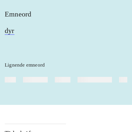
Emneord
dyr
Lignende emneord
heste
børnebøger
ridning
hestesygdomme
vokal