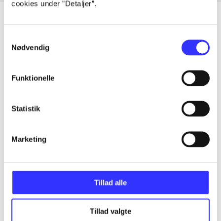
cookies under ”Detaljer”.
Samtykkevalg
Nødvendig
Artikler
Alle registrerede artikler fordelt på udgivelser
Funktionelle
...
Statistik
...
Marketing
...
Tillad alle
...
Tillad valgte
...