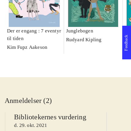
Der er engang : 7 eventyr
Junglebogen
Kl
Feedback
til tiden
dy
Rudyard Kipling
Kim Fupz Aakeson
Va
Anmeldelser (2)
Bibliotekernes vurdering
d. 29. okt. 2021