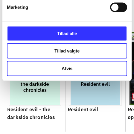
Resident evil
Marketing
Gå til serien
Tillad alle
Tillad valgte
Afvis
Resident evil - the
Resident evil
Re
darkside chronicles
op
Ci