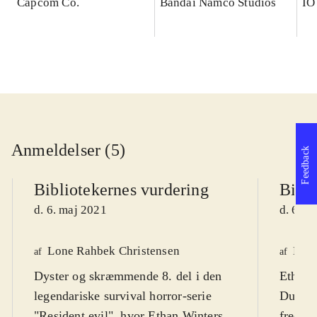
Capcom Co.
Bandai Namco Studios
IO
Anmeldelser (5)
Feedback
Bibliotekernes vurdering
Bibli
d. 6. maj 2021
d. 6. m
Lone Rahbek Christensen
Henr
af
af
Dyster og skræmmende 8. del i den
Ethan h
legendariske survival horror-serie
Dulvey,
"Resident evil", hvor Ethan Winters
fredeli