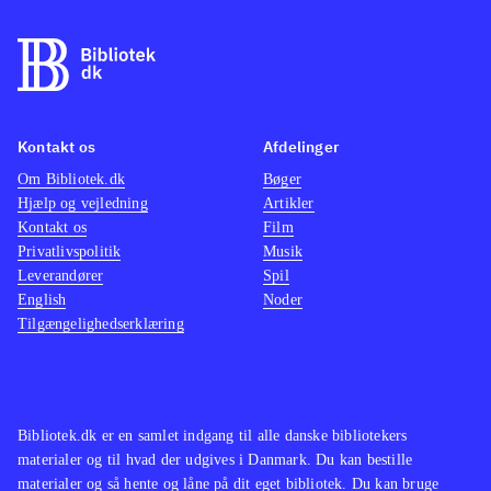
resumé i starten, så nye spillere kan
banale
sagtens være med. PEGI: 18 samt
der ikk
ikoner for vold, sprog og køb i
spillet
spillet
.
Grafik
Kontakt os
Afdelinger
Der er hidtil udgivet 7 spil i serien
Spillet
Om Bibliotek.dk
samt mange mindre udgivelser ind
Bøger
evil - 
Hjælp og vejledning
Artikler
imellem. Bibliotekerne har hele
(Plays
Kontakt os
Film
hovedserien til PS4 bortset fra 3. del.
Residen
Privatlivspolitik
Musik
Remothered - broken porcelain
bryder 
Leverandører
Spil
English
Noder
(Playstation 4) er et andet nyt
biohaz
Tilgængelighedserklæring
horrorspil
.
mere 
Bibliotek.dk er en samlet indgang til alle danske bibliotekers
materialer og til hvad der udgives i Danmark. Du kan bestille
materialer og så hente og låne på dit eget bibliotek. Du kan bruge