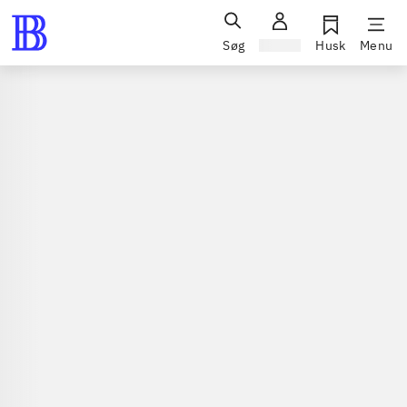
Søg
Log ind
Husk
Menu
Spil / computerspil
Playstation 3, 2013
Walking with dinosaurs