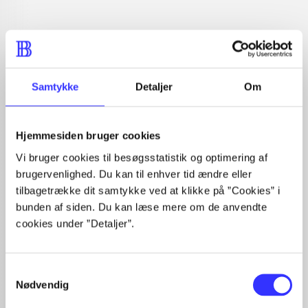
Samtykke
Detaljer
Om
Artikler med samme emner
Fra
Hjemmesiden bruger cookies
Vi bruger cookies til besøgsstatistik og optimering af
brugervenlighed. Du kan til enhver tid ændre eller
tilbagetrække dit samtykke ved at klikke på ”Cookies” i
bunden af siden. Du kan læse mere om de anvendte
cookies under ”Detaljer”.
Artikler
Samtykkevalg
Alle registrerede artikler fordelt på udgivelser
Nødvendig