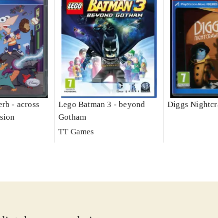
rb - across
Lego Batman 3 - beyond
Diggs Nightcr
sion
Gotham
TT Games