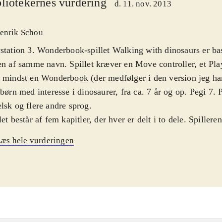
liotekernes vurdering
d. 11. nov. 2013
enrik Schou
station 3. Wonderbook-spillet Walking with dinosaurs er b
en af samme navn. Spillet kræver en Move controller, et Pl
 mindst en Wonderbook (der medfølger i den version jeg har 
 børn med interesse i dinosaurer, fra ca. 7 år og op. Pegi 7. 
lsk og flere andre sprog
.
let består af fem kapitler, der hver er delt i to dele. Spillere
ulvet med Wonderbooken foran sig, skal med Move controlle
æs hele vurderingen
iler og dinosaur-skeletter. Derefter skal man deltage i små ak
spil, hvor 20 arter af dinosaurer indgår. Spillet gør god bru
onderbooken, så man faktisk kan se sig selv sidde på gulv
saurer foran sig. Det fungerer rigtig godt. Spillet er i sig s
an gennemføres på en eftermiddag. Hvert kapitel afsluttes me
pillerens viden om dinosaurer
.