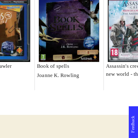
awler
Book of spells
Assassin's cree
new world - t
Joanne K. Rowling
saga
Feedback