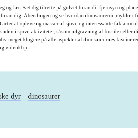
eg og lær. Sæt dig tilrette på gulvet foran dit fjernsyn og place
oran dig. Åben bogen og se hvordan dinosaurerne myldrer 
0 arter at opleve og masser af sjove og interessante fakta om 
esuden i sjove aktiviteter, såsom udgravning af fossiler eller 
bliv meget klogere på alle aspekter af dinosaurernes fasciner
og videoklip.
iske dyr
dinosaurer