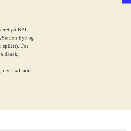
aseret på BBC
ayStation Eye og
spillet). For
På dansk,
n, der skal sidde
ren lede efter
tiviteter og
g af controlleren
et med små
elv meget simpelt
d en lille test