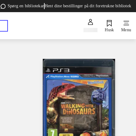
Spørg en bibliotekar
Hent dine bestillinger på dit foretrukne bibliotek
Log ind
Husk
Menu