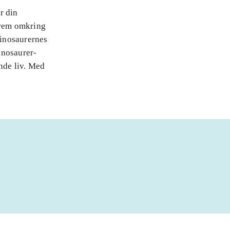
r din
frem omkring
dinosaurernes
dinosaurer-
ende liv. Med