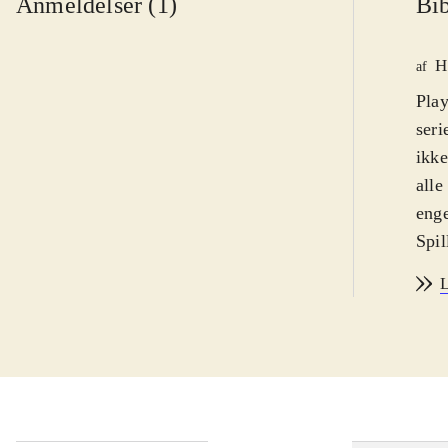
Anmeldelser (1)
Bib
H
af
Play
seri
ikke
alle
enge
Spil
på g
L
foss
mini
og W
dino
og k
af s