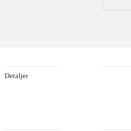
Detaljer
...
...
...
...