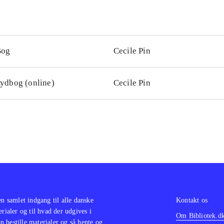
Bog
Cecile Pin
ydbog (online)
Cecile Pin
en samlet indgang til alle danske
Kontakt os
erialer og til hvad der udgives i
Om Bibliotek.d
 bestille materialer og så hente og