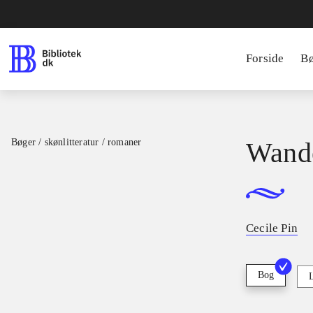
Forside
B
Bøger / skønlitteratur / romaner
Wande
Cecile Pin
Bog