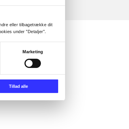
dre eller tilbagetrække dit
okies under ”Detaljer”.
Marketing
Tillad alle