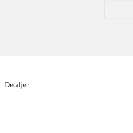
Detaljer
...
...
...
...