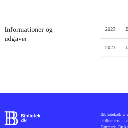
Informationer og
2023
udgaver
2023
L
Bibliotek.dk er 
bibliotekers mat
Danmark. Du kan