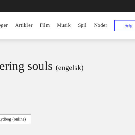
øger
Artikler
Film
Musik
Spil
Noder
Søg
ring souls
(engelsk)
Lydbog (online)