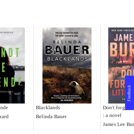
Feedback
ende
Blacklands
Don't forget me
: a novel
aard
Belinda Bauer
James Lee Bu