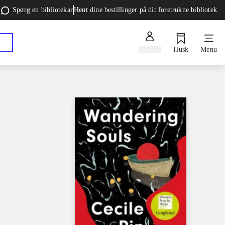
Spørg en bibliotekar
Hent dine bestillinger på dit foretrukne bibliotek
Log ind
Husk
Menu