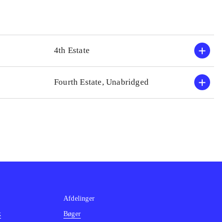
4th Estate
Fourth Estate, Unabridged
Afdelinger
k
Bøger