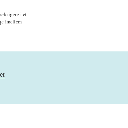
-krigere i et
ge imellem
er