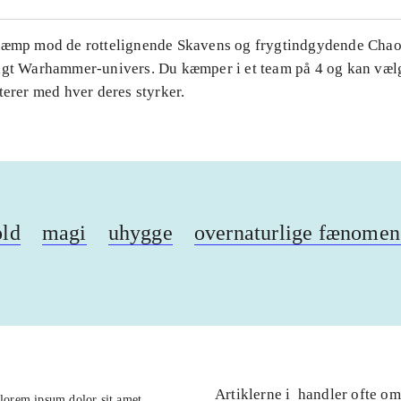
Kæmp mod de rottelignende Skavens og frygtindgydende Chaos
igt Warhammer-univers. Du kæmper i et team på 4 og kan væl
terer med hver deres styrker.
old
magi
uhygge
overnaturlige fænomen
Artiklerne i
handler ofte om
lorem ipsum dolor sit amet ...