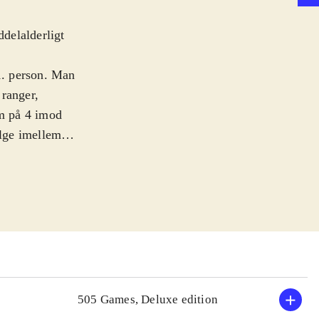
ddelalderligt
 1. person. Man
 ranger,
m på 4 imod
lge imellem
så bomber og
 ammunition og
i level, får man
r man kæmper i
 kun være 1
n enkelt-
Scenarierne er
505 Games, Deluxe edition
Spillet starter