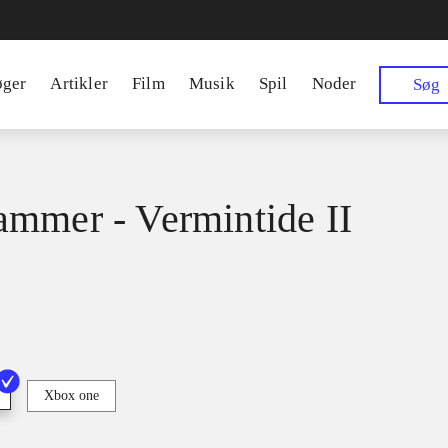
øger
Artikler
Film
Musik
Spil
Noder
Søg
mmer - Vermintide II
Xbox one