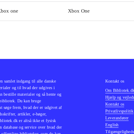
en tutorial, og der er 4 sværhedsgrader, så alle kan være 
box one
Xbox One
ikon for vold og køb i spillet. Spillet er ret blodigt, men ka
r
.
hammer the end of times - Vermintide
Left 4 dead 2
(Playsta
, og ligner meget 2éren, som dog har endnu flottere grafik.
t om det populære Left 4 dead 2 - bare i et fantasy-univers.
ikke på bibliotekerne til PS4 og Xbox One
Warhammer the e
intide (Playstation 4) udkom i 2015, og ligner meget 2ére
u flottere grafik. Spillet minder meget om det populære
- b
ers. Dette findes dog ikke på bibliotekerne til PS4 og Xbo
en samlet indgang til alle danske
Kontakt os
erialer og til hvad der udgives i
Om Bibliotek.d
 bestille materialer og så hente og
Hjælp og vejled
 bibliotek. Du kan bruge
Kontakt os
 at søge frem, hvad der er udgivet af
Privatlivspolitik
sskrifter, artikler, e-bøger,
Leverandører
bliotek.dk er altså ikke et fysisk
English
n database og service over hvad der
Tilgængeligheds
 offentlige biblioteker, som du kan