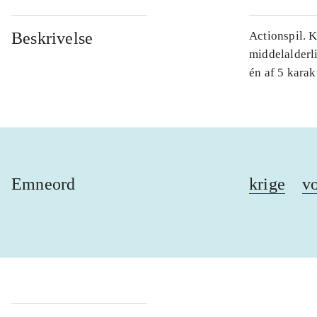
Beskrivelse
Actionspil. 
middelalderl
én af 5 karak
Emneord
krige
v