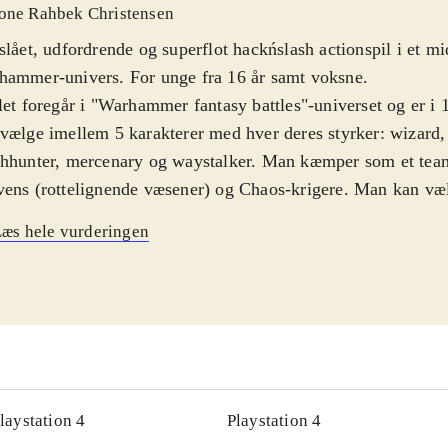
one Rahbek Christensen
slået, udfordrende og superflot hackńslash actionspil i et mi
hammer-univers. For unge fra 16 år samt voksne
.
let foregår i "Warhammer fantasy battles"-universet og er i
vælge imellem 5 karakterer med hver deres styrker: wizard,
chhunter, mercenary og waystalker. Man kæmper som et tea
ens (rottelignende væsener) og Chaos-krigere. Man kan væ
e slags våben til korte og lange distancer, og man finder og
æs hele vurderingen
ttønder undervejs. Rundt på banerne kan man finde ekstra
sirer. Hver gang man har gennemført en bane eller er steget 
er, hvor man vinder våben og andet udstyr
.
let er primært udviklet som et online multiplayer-spil, hvo
s på 4 personer. Hvis man spiller lokalt, kan man desværre
ler. Der er ikke en fortløbende single-player historie men ku
ioner. Grafikken er helt utrolig flot og stemningsskabende. 
laystation 4
Playstation 4
asifulde og varierede (fx miner, skove, landsbyer og borge). 