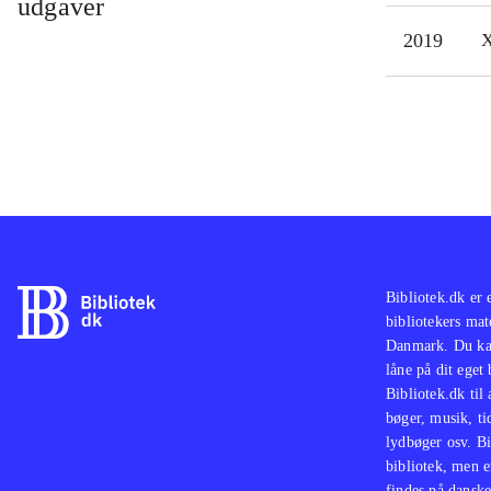
udgaver
med 
2019
X
med 
16 å
War
2015
mege
dog 
Verm
endn
univ
Bibliotek.dk er 
bibliotekers mat
Danmark. Du kan
låne på dit eget
Bibliotek.dk til
bøger, musik, tid
lydbøger osv. Bi
bibliotek, men e
findes på danske