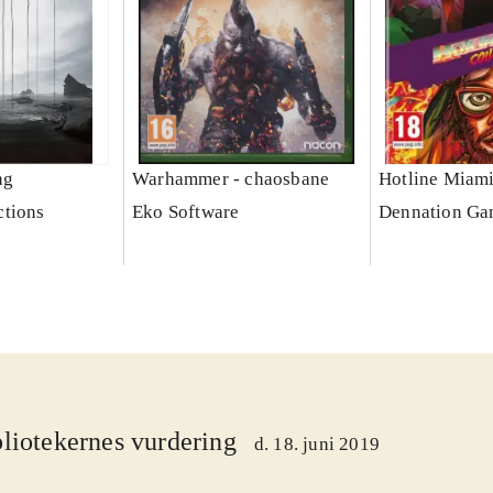
ng
Warhammer - chaosbane
Hotline Miami
ctions
Eko Software
Dennation Ga
liotekernes vurdering
d. 18. juni 2019