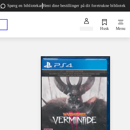
Spørg en bibliotekar
Hent dine bestillinger på dit foretrukne bibliotek
Log ind
Husk
Menu