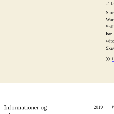
L
af
Stor
War
Spil
kan 
wit
Skav
fler
L
krud
elik
kist
Spil
team
spil
miss
Informationer og
2019
P
fant