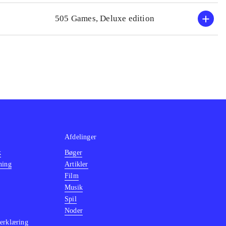
med. PEGI: 18
505 Games, Deluxe edition
n godt spilles fra
tion 4) udkom i
 Spillet minder
 Dette findes
nd of times -
n, som dog har
are i et fantasy-
x One
.
Afdelinger
k
Bøger
ning
Artikler
Film
Musik
Spil
Noder
erklæring