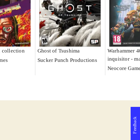
 collection
Ghost of Tsushima
Warhammer 4
inquisitor - m
mes
Sucker Punch Productions
Neocore Gam
Feedback