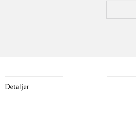
Detaljer
...
...
...
...