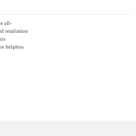
e all-
d retaliation
his
 be helpless