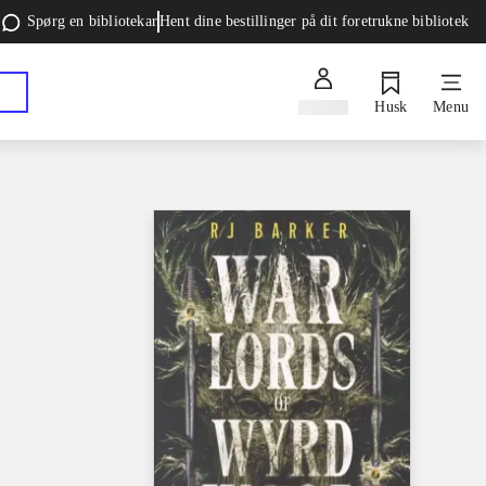
Spørg en bibliotekar
Hent dine bestillinger på dit foretrukne bibliotek
Log ind
Husk
Menu