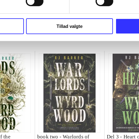
Tillad valgte
f the
book two -
Warlords of
Del 3 -
Heart o