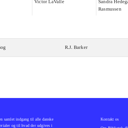
Victor LaValle
Sandra Hedeg
Rasmussen
Bog
R.J. Barker
en samlet indgang til alle danske
Kontakt os
erialer og til hvad der udgives i