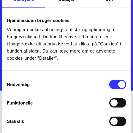
Hjemmesiden bruger cookies
Bibliotek.dk er en samlet indgang til alle danske bibliotekers
materialer og til hvad der udgives i Danmark. Du kan bestille
Vi bruger cookies til besøgsstatistik og optimering af
materialer og så hente og låne på dit eget bibliotek. Du kan bruge
brugervenlighed. Du kan til enhver tid ændre eller
Bibliotek.dk til at søge frem, hvad der er udgivet af bøger, musik,
tilbagetrække dit samtykke ved at klikke på ”Cookies” i
tidsskrifter, artikler, e-bøger, lydbøger osv. Bibliotek.dk er altså ikke
bunden af siden. Du kan læse mere om de anvendte
et fysisk bibliotek, men en database og service over hvad der findes på
cookies under ”Detaljer”.
danske offentlige biblioteker, som du kan bestille og få leveret til dit
lokale bibliotek.
Administrer cookieindstillinger
Samtykkevalg
Nødvendig
Funktionelle
Statistik