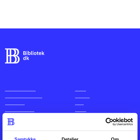
Kontakt os
Afdelinger
Om Bibliotek.dk
Bøger
Hjælp og vejledning
Artikler
Kontakt os
Film
Privatlivspolitik
Musik
Leverandører
Spil
English
Noder
Tilgængelighedserklæring
Samtykke
Detaljer
Om