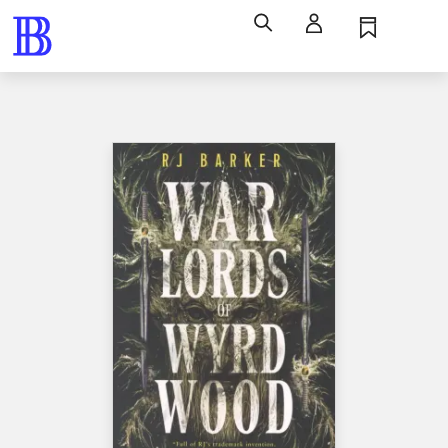
Søg
Log ind
Husk
Menu
Bøger / skønlitteratur / romaner