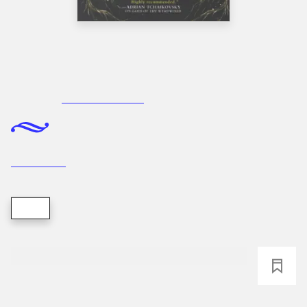
Bog, Orbit, paperback edition 2024, 2024
Warlords of Wyrdwood
(engelsk)
book two af
The forsaken trilogy
R.J. Barker
Bog
loading