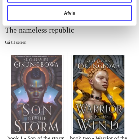
Afvis
The nameless republic
Gå til serien
book 1 -
Son of the storm
book two -
Warrior of the