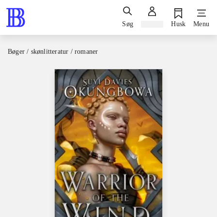
Søg
Log ind
Husk
Menu
Bøger / skønlitteratur / romaner