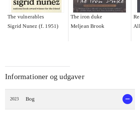
The vulnerables
The iron duke
Re
Sigrid Nunez (f. 1951)
Meljean Brook
Al
Informationer og udgaver
Bog
2023