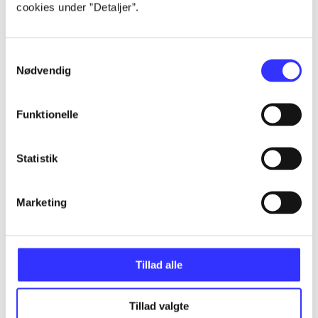
cookies under ”Detaljer”.
Artikler
Alle registrerede artikler fordelt på udgivelser
Samtykkevalg
Nødvendig
...
Funktionelle
...
Statistik
...
Marketing
...
Tillad alle
...
Tillad valgte