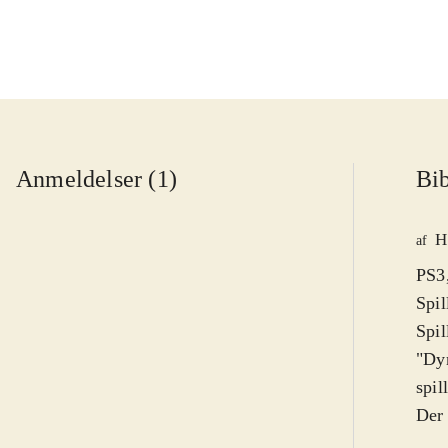
Anmeldelser (1)
Bib
H
af
PS3,
Spil
Spil
"Dyn
spil
Der 
over