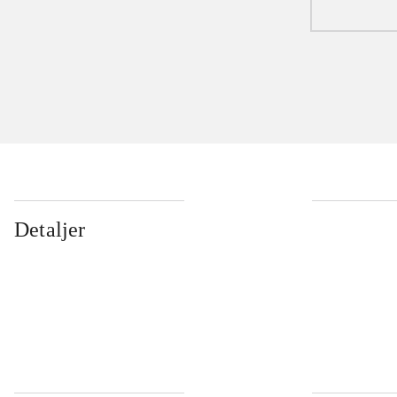
Detaljer
...
...
...
...