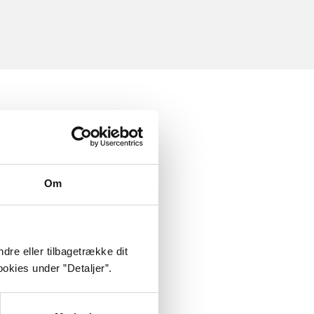
Om
dre eller tilbagetrække dit
okies under ”Detaljer”.