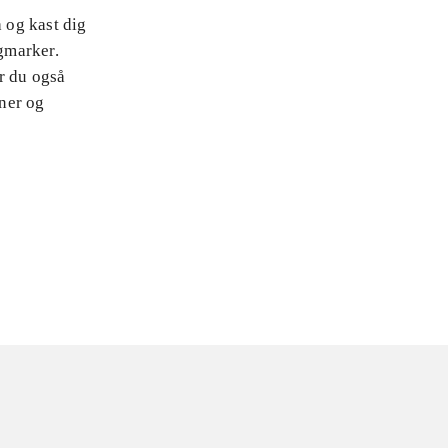
a og kast dig
agmarker.
r du også
ner og