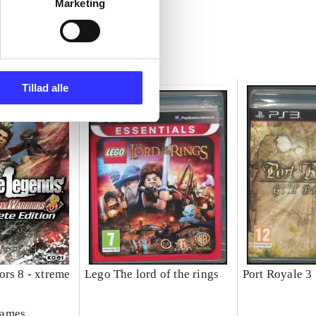
Marketing
Tillad alle
ors 8 - xtreme
Lego The lord of the rings
Port Royale 3
Games