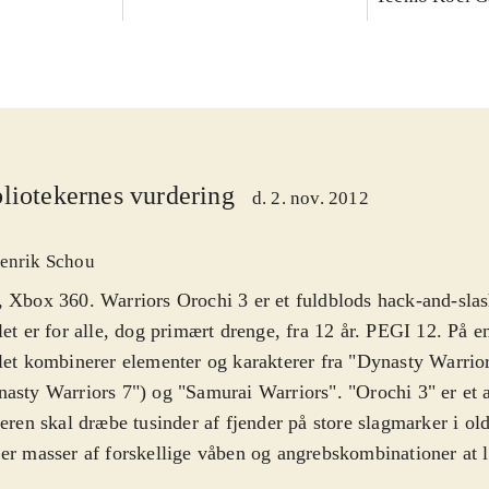
liotekernes vurdering
d. 2. nov. 2012
enrik Schou
 Xbox 360. Warriors Orochi 3 er et fuldblods hack-and-slash
let er for alle, dog primært drenge, fra 12 år. PEGI 12. På e
let kombinerer elementer og karakterer fra "Dynasty Warrio
asty Warriors 7") og "Samurai Warriors". "Orochi 3" er et a
leren skal dræbe tusinder af fjender på store slagmarker i ol
er masser af forskellige våben og angrebskombinationer at l
 120 karakterer at spille og udbygge. Som noget nyt har spil