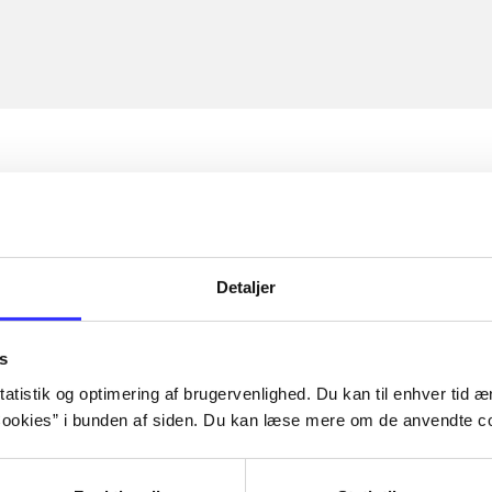
Detaljer
s
atistik og optimering af brugervenlighed. Du kan til enhver tid æn
ookies” i bunden af siden. Du kan læse mere om de anvendte co