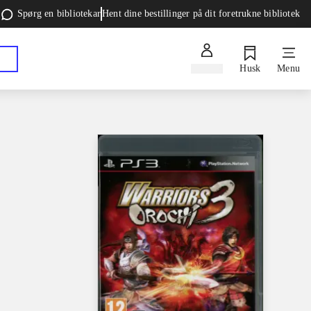
Spørg en bibliotekar
Hent dine bestillinger på dit foretrukne bibliotek
Log ind
Husk
Menu