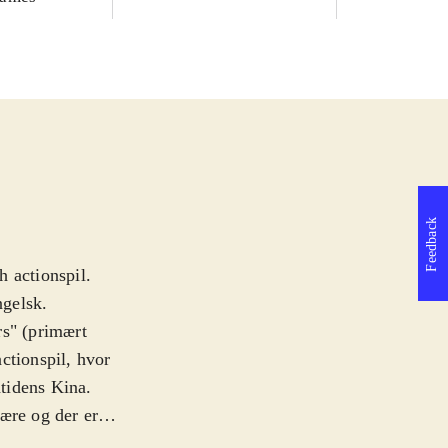
Feedback
 actionspil.
ngelsk
.
rs" (primært
ctionspil, hvor
dtidens Kina.
ære og der er
let en story