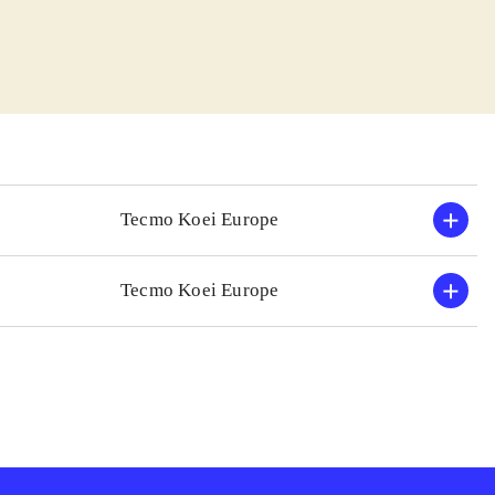
historien er dog
så
udvikle sine
e i længden, men
igesom co-op
 typisk asiatisk
Tecmo Koei Europe
erierne ligesom
r er ikke megen
Tecmo Koei Europe
åting - gameplay
 hack-and-slash.
sse, med et
l i "Warriors"-
gængere
.