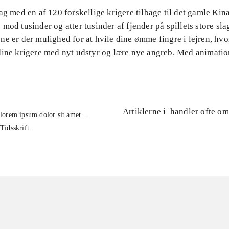
ag med en af 120 forskellige krigere tilbage til det gamle Kin
mod tusinder og atter tusinder af fjender på spillets store sl
e er der mulighed for at hvile dine ømme fingre i lejren, hvo
dine krigere med nyt udstyr og lære nye angreb. Med animatio
Artiklerne i
handler ofte om
lorem ipsum dolor sit amet ...
Tidsskrift