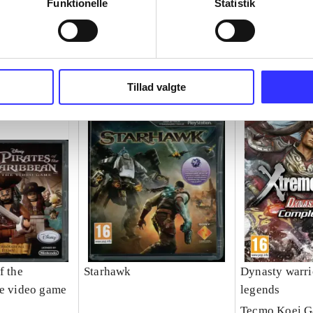
Funktionelle
Statistik
Tillad valgte
f the
Starhawk
Dynasty warri
he video game
legends
Tecmo Koei 