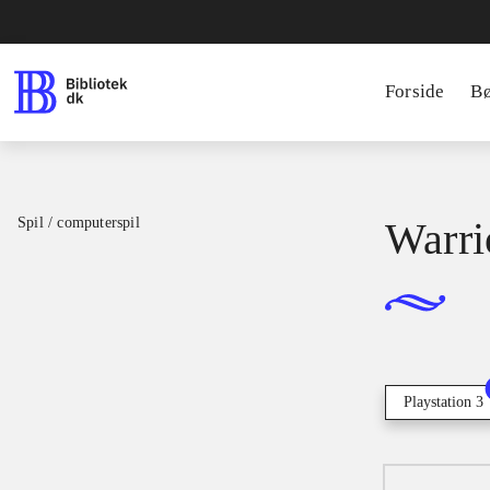
Forside
B
Spil / computerspil
Warri
Playstation 3