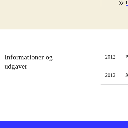
L
mode
ret 
velf
helt
der 
mult
udt
Informationer og
2012
P
Spil
udgaver
det 
2012
X
nyt 
er d
Koei
Warr
giga
univ