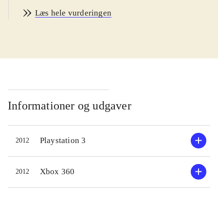
karakterer fra "Dynasty Warriors"
Læs hele vurderingen
(primært "Dynasty Warriors 7") og
"Samurai Warriors". "Orochi 3" er et
actionspil, hvor spilleren skal dræbe
tusinder af fjender på store
slagmarker i oldtidens Kina. Der er
masser af forskellige våben og
angrebskombinationer at lære og der
Informationer og udgaver
er over 120 karakterer at spille og
udbygge. Som noget nyt har spillet
Playstation 3
2012
en story mode, med en historie om
tidsrejser og et legendarisk monster -
historien er dog ret rodet og ikke
Xbox 360
2012
særlig interessant. Heldigvis er
spillets action så velfungerende, at
man kan ignorere historien og