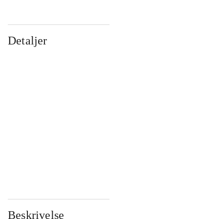
Detaljer
...
...
...
...
...
...
...
...
...
...
...
...
Beskrivelse