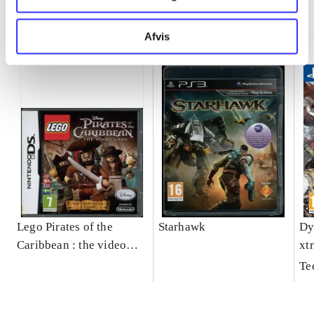
Minder om
Afvis
Lego Pirates of the
Starhawk
Dy
Caribbean : the video
xt
game
Te