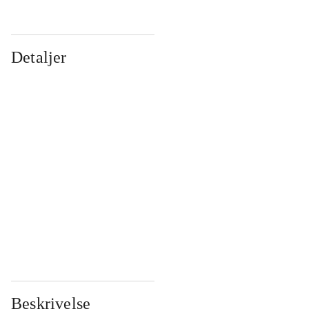
Detaljer
...
...
...
...
...
...
...
...
...
...
...
...
Beskrivelse