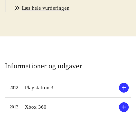
karakterer fra "Dynasty Warriors"
Læs hele vurderingen
(primært "Dynasty Warriors 7") og
"Samurai Warriors". "Orochi 3" er et
actionspil, hvor spilleren skal dræbe
tusinder af fjender på store
slagmarker i oldtidens Kina. Der er
masser af forskellige våben og
angrebskombinationer at lære og der
Informationer og udgaver
er over 120 karakterer at spille og
udbygge. Som noget nyt har spillet
Playstation 3
2012
en story mode, med en historie om
tidsrejser og et legendarisk monster -
historien er dog ret rodet og ikke
Xbox 360
2012
særlig interessant. Heldigvis er
spillets action så velfungerende, at
man kan ignorere historien og