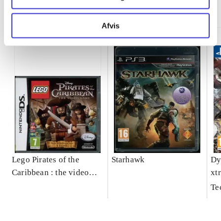
Minder om
Afvis
Lego Pirates of the
Starhawk
Dy
Caribbean : the video
xt
game
Te