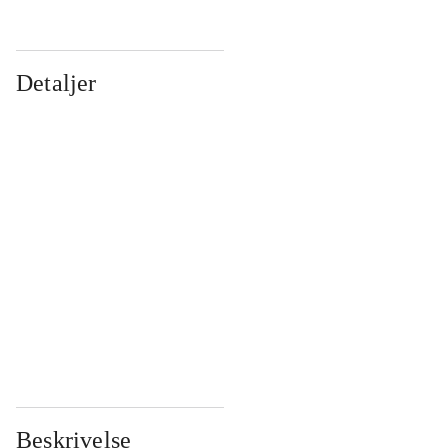
Detaljer
...
...
...
...
...
...
...
...
...
...
...
...
Beskrivelse