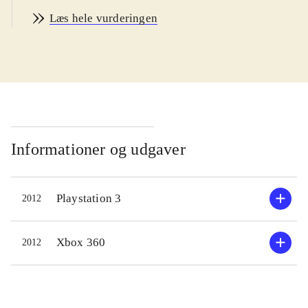
karakterer fra "Dynasty Warriors"
Læs hele vurderingen
(primært "Dynasty Warriors 7") og
"Samurai Warriors". "Orochi 3" er et
actionspil, hvor spilleren skal dræbe
tusinder af fjender på store
slagmarker i oldtidens Kina. Der er
masser af forskellige våben og
angrebskombinationer at lære og der
Informationer og udgaver
er over 120 karakterer at spille og
udbygge. Som noget nyt har spillet
Playstation 3
2012
en story mode, med en historie om
tidsrejser og et legendarisk monster -
historien er dog ret rodet og ikke
Xbox 360
2012
særlig interessant. Heldigvis er
spillets action så velfungerende, at
man kan ignorere historien og