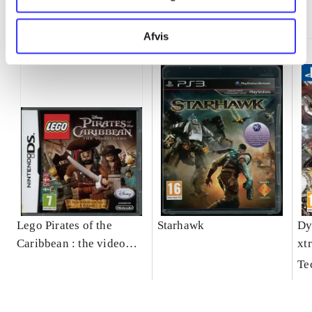
Minder om
Afvis
Lego Pirates of the
Starhawk
Dy
Caribbean : the video
xt
game
Te