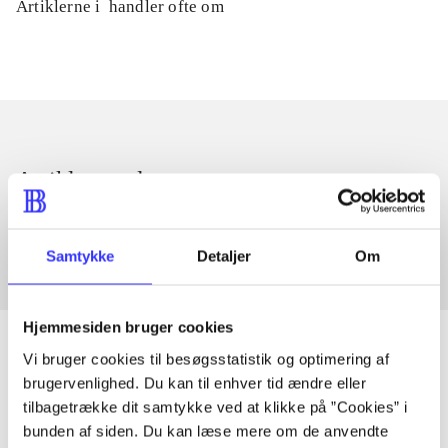
Artiklerne i
handler ofte om
Artikler med samme emner
Fra
Samtykke
Detaljer
Om
Hjemmesiden bruger cookies
Vi bruger cookies til besøgsstatistik og optimering af
brugervenlighed. Du kan til enhver tid ændre eller
Artikler
tilbagetrække dit samtykke ved at klikke på ”Cookies” i
bunden af siden. Du kan læse mere om de anvendte
Alle registrerede artikler fordelt på udgivelser