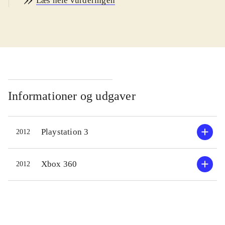
Læs hele vurderingen
(primært "Dynasty Warriors 7") og
"Samurai Warriors". "Orochi 3" er et
actionspil, hvor spilleren skal dræbe
tusinder af fjender på store
slagmarker i oldtidens Kina. Der er
masser af forskellige våben og
angrebskombinationer at lære og der
Informationer og udgaver
er over 120 karakterer at spille og
udbygge. Som noget nyt har spillet
Playstation 3
2012
en story mode, med en historie om
tidsrejser og et legendarisk monster -
historien er dog ret rodet og ikke
Xbox 360
2012
særlig interessant. Heldigvis er
spillets action så velfungerende, at
man kan ignorere historien og
fokusere på at udvikle sine helte. De