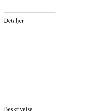
Detaljer
...
...
...
...
...
...
...
...
...
...
...
...
Beskrivelse