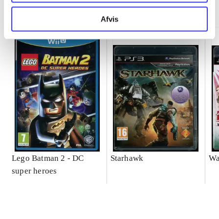
Minder om
Afvis
Lego Batman 2 - DC
Starhawk
Wa
super heroes