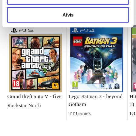
Minder om
Afvis
Grand theft auto V - five
Lego Batman 3 - beyond
Hi
Gotham
1)
Rockstar North
TT Games
IO