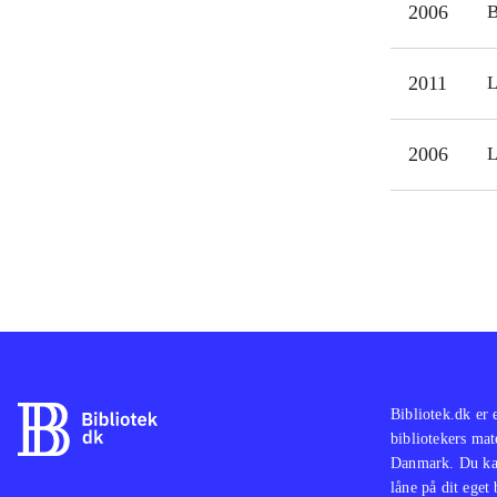
2006
2011
L
2006
L
Bibliotek.dk er 
bibliotekers mat
Danmark. Du kan
låne på dit eget