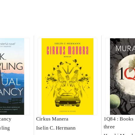
cancy
Cirkus Manera
1Q84 : Books one, 
three
wling
Iselin C. Hermann