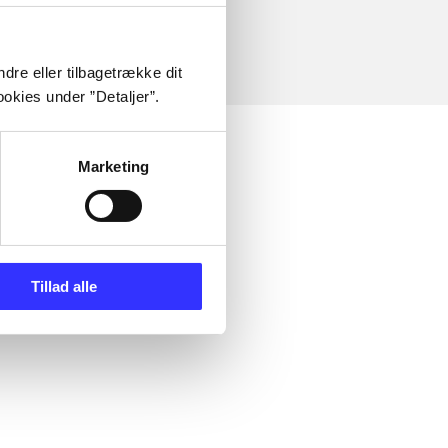
dre eller tilbagetrække dit
okies under ”Detaljer”.
Marketing
Tillad alle