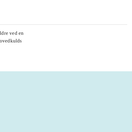
ldre ved en
 hovedkulds