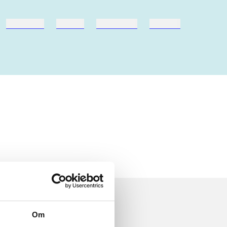
hestesport
træning
skolebøger
hesteavl
Om