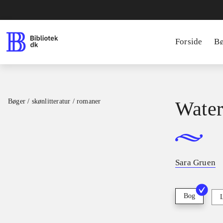
Forside
B
Bøger / skønlitteratur / romaner
Water
Sara Gruen
Bog