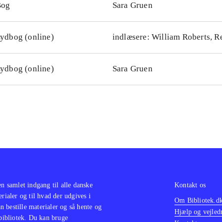
Bog
Sara Gruen
ydbog (online)
indlæsere: William Roberts, 
ydbog (online)
Sara Gruen
en samlet indgang til alle danske
Kontakt os
erialer og til hvad der udgives i
Om Bibliotek.d
 bestille materialer og så hente og
Hjælp og vejled
 bibliotek. Du kan bruge