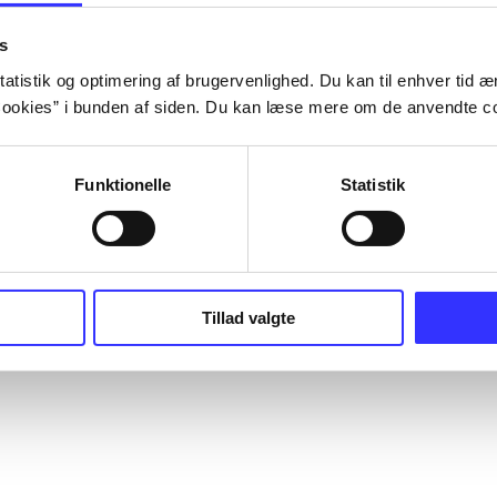
s
atistik og optimering af brugervenlighed. Du kan til enhver tid æn
ookies” i bunden af siden. Du kan læse mere om de anvendte co
Funktionelle
Statistik
Tillad valgte