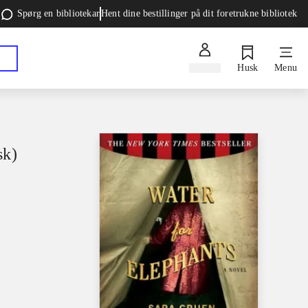
Spørg en bibliotekar
Hent dine bestillinger på dit foretrukne bibliotek
Log ind
Husk
Menu
sk)