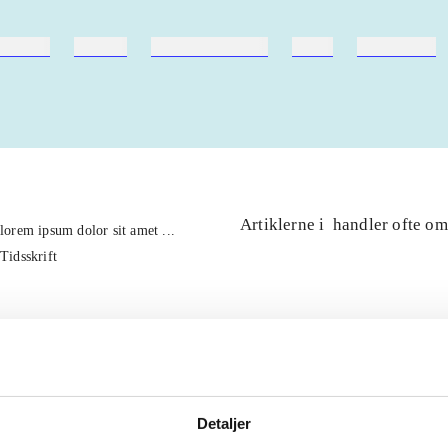
ebøger
ridning
hestesygdomme
vokal
sygdomme
Artiklerne i
handler ofte om
lorem ipsum dolor sit amet ...
Tidsskrift
Detaljer