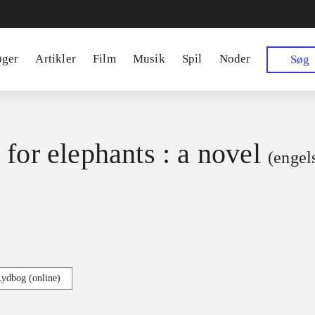
øger
Artikler
Film
Musik
Spil
Noder
Søg
 for elephants : a novel
(engel
Lydbog (online)