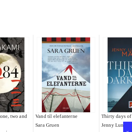
two and
Vand til elefanterne
Thirty days o
Sara Gruen
Jenny Lund M