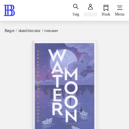
Søg
Log ind
Husk
Menu
Bøger / skønlitteratur / romaner