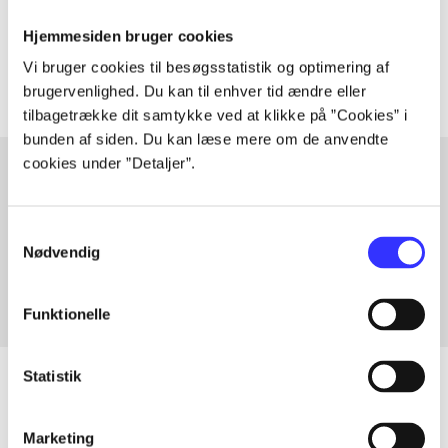
Tidsskrift
Hjemmesiden bruger cookies
Artiklerne i
handler ofte om
Vi bruger cookies til besøgsstatistik og optimering af
brugervenlighed. Du kan til enhver tid ændre eller
tilbagetrække dit samtykke ved at klikke på ”Cookies” i
bunden af siden. Du kan læse mere om de anvendte
cookies under ”Detaljer”.
Artikler med samme emner
Samtykkevalg
Fra
Nødvendig
Funktionelle
Statistik
Marketing
Artikler