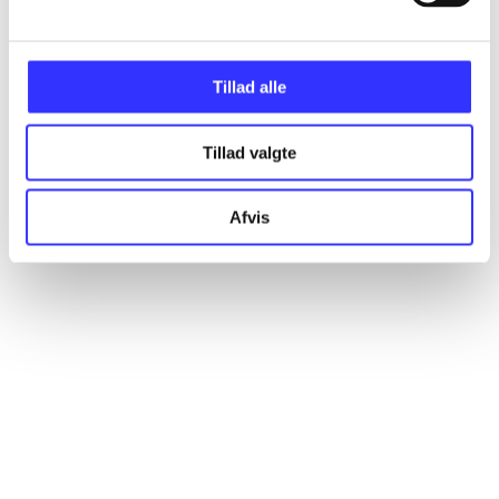
Alle registrerede artikler fordelt på udgivelser
Tillad alle
...
Tillad valgte
...
Afvis
...
...
...