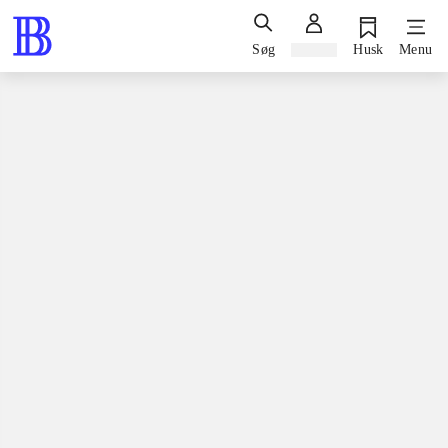
Søg
Log ind
Husk
Menu
Bøger / skønlitteratur / romaner