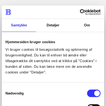
Artiklen er en del af
lorem ipsum dolor sit amet ...
Tidsskrift
Samtykke
Detaljer
Om
Artiklerne i
handler ofte om
Hjemmesiden bruger cookies
Vi bruger cookies til besøgsstatistik og optimering af
brugervenlighed. Du kan til enhver tid ændre eller
tilbagetrække dit samtykke ved at klikke på ”Cookies” i
Artikler med samme emner
bunden af siden. Du kan læse mere om de anvendte
Fra
cookies under ”Detaljer”.
Samtykkevalg
Nødvendig