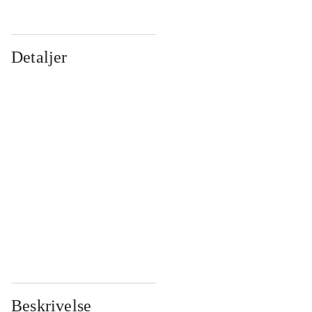
Detaljer
...
...
...
...
...
...
...
...
...
...
...
...
Beskrivelse