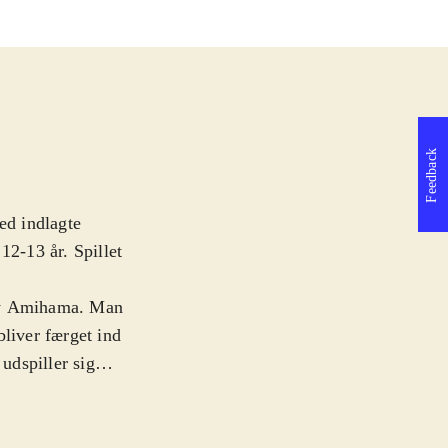
Feedback
ed indlagte
12-13 år. Spillet
neby Amihama. Man
 bliver færget ind
 udspiller sig
tlige oprørere,
ske flåde, som er
erne er ikke