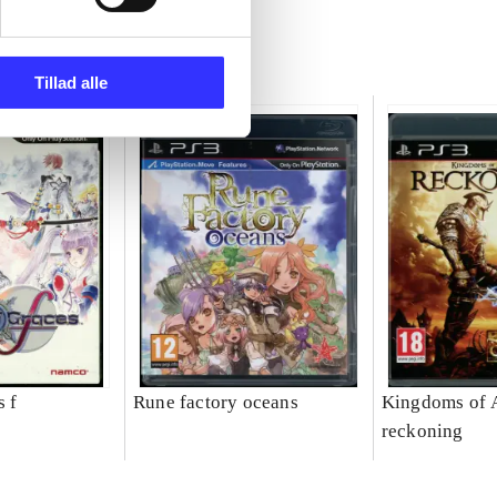
Tillad alle
s f
Rune factory oceans
Kingdoms of 
reckoning