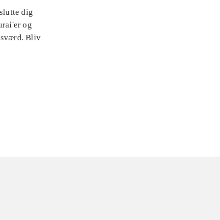
slutte dig
rai'er og
isværd. Bliv