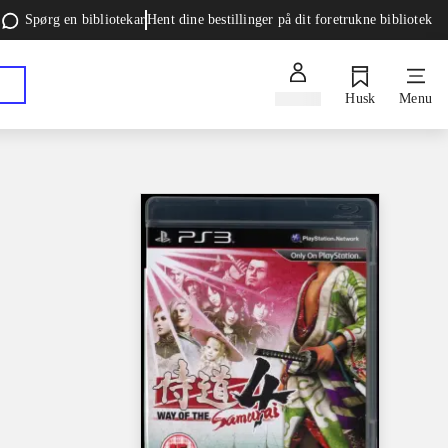
Spørg en bibliotekar
Hent dine bestillinger på dit foretrukne bibliotek
Log ind
Husk
Menu