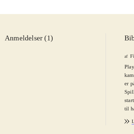
Anmeldelser (1)
Bib
F
af
Play
kamp
er p
Spil
star
til 
mell
L
som 
stat