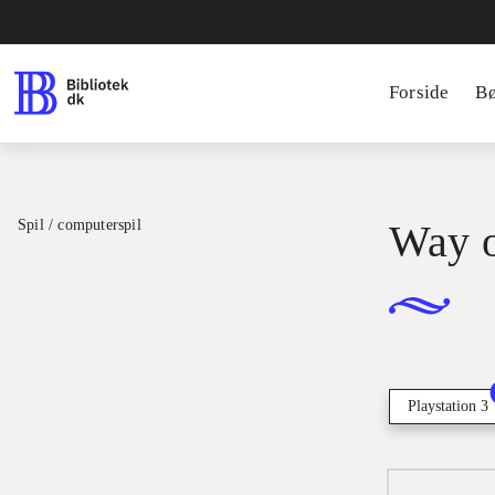
Forside
B
Spil / computerspil
Way o
Playstation 3