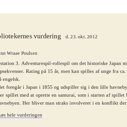
liotekernes vurdering
d. 23. okt. 2012
inn Wraae Poulsen
station 3. Adventurespil-rollespil om det historiske Japan m
sekvenser. Rating på 15 år, men kan spilles af unge fra ca. 
å engelsk
.
let foregår i Japan i 1855 og udspiller sig i den lille hav
ter spillet med at oprette en samurai, som i starten af spillet
havnebyen. Her bliver man straks involveret i en konflikt der
em 3 tre fraktioner: regeringsvenlige styrker, regeringsfjend
æs hele vurderingen
ikke ønsker udenlandsk indflydelse i landet, eller den briti
ioneret i byen for at forhandle en fredstraktat. Kampsekvens