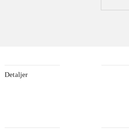
Detaljer
...
...
...
...