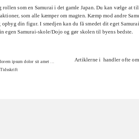
g rollen som en Samurai i det gamle Japan. Du kan vælge at til
fraktioner, som alle kæmper om magten. Kæmp mod andre Samu
 opbyg din figur. I smedjen kan du få smedet dit eget Samura
din egen Samurai-skole/Dojo og gør skolen til byens bedste.
Artiklerne i
handler ofte om
lorem ipsum dolor sit amet ...
Tidsskrift