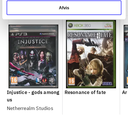
Minder om
Afvis
Injustice - gods among
Resonance of fate
Ar
us
Netherrealm Studios