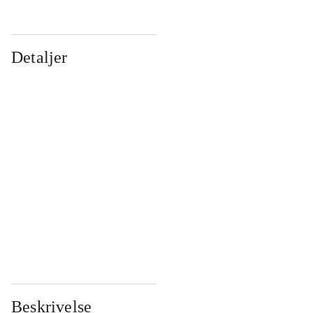
Detaljer
...
...
...
...
...
...
...
...
...
...
...
...
Beskrivelse