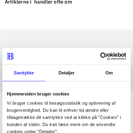
Artiklerne i
handler ofte om
Artikler med samme emner
Fra
Samtykke
Detaljer
Om
Hjemmesiden bruger cookies
Vi bruger cookies til besøgsstatistik og optimering af
brugervenlighed. Du kan til enhver tid ændre eller
tilbagetrække dit samtykke ved at klikke på ”Cookies” i
Artikler
bunden af siden. Du kan læse mere om de anvendte
Alle registrerede artikler fordelt på udgivelser
cookies under ”Detaljer”.