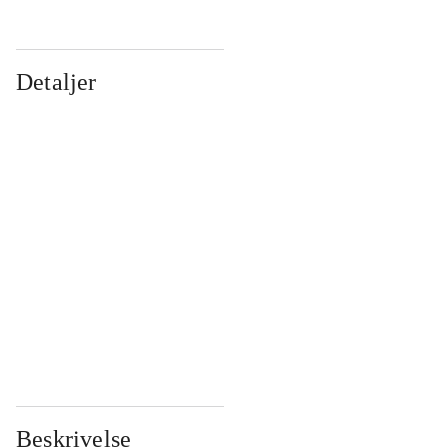
Detaljer
...
...
...
...
...
...
...
...
...
...
...
...
Beskrivelse