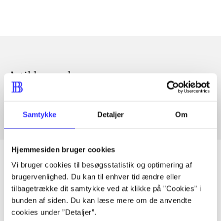
Artikler med samme emner
Fra
Samtykke
Detaljer
Om
Hjemmesiden bruger cookies
Vi bruger cookies til besøgsstatistik og optimering af
brugervenlighed. Du kan til enhver tid ændre eller
Artikler
tilbagetrække dit samtykke ved at klikke på ”Cookies” i
bunden af siden. Du kan læse mere om de anvendte
Alle registrerede artikler fordelt på udgivelser
cookies under ”Detaljer”.