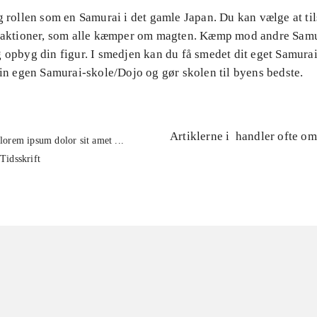
g rollen som en Samurai i det gamle Japan. Du kan vælge at til
fraktioner, som alle kæmper om magten. Kæmp mod andre Samu
 opbyg din figur. I smedjen kan du få smedet dit eget Samura
din egen Samurai-skole/Dojo og gør skolen til byens bedste.
Artiklerne i
handler ofte om
lorem ipsum dolor sit amet ...
Tidsskrift