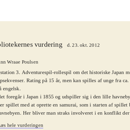
liotekernes vurdering
d. 23. okt. 2012
inn Wraae Poulsen
station 3. Adventurespil-rollespil om det historiske Japan m
sekvenser. Rating på 15 år, men kan spilles af unge fra ca. 
å engelsk
.
let foregår i Japan i 1855 og udspiller sig i den lille hav
ter spillet med at oprette en samurai, som i starten af spillet
havnebyen. Her bliver man straks involveret i en konflikt der
em 3 tre fraktioner: regeringsvenlige styrker, regeringsfjend
æs hele vurderingen
ikke ønsker udenlandsk indflydelse i landet, eller den briti