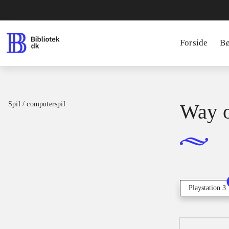
Forside
B
Spil / computerspil
Way o
Playstation 3