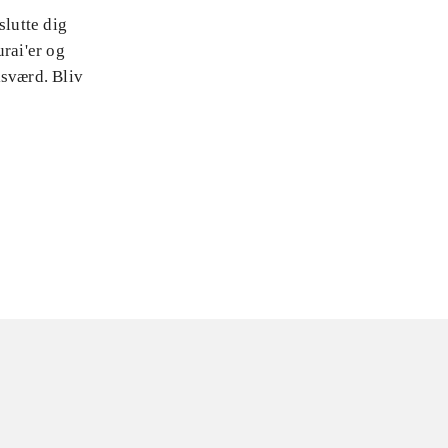
slutte dig
rai'er og
isværd. Bliv