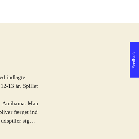
Feedback
ed indlagte
12-13 år. Spillet
neby Amihama. Man
 bliver færget ind
 udspiller sig
tlige oprørere,
ske flåde, som er