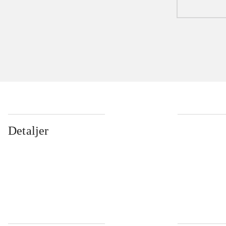
Detaljer
...
...
...
...