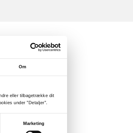
Om
dre eller tilbagetrække dit
okies under ”Detaljer”.
Marketing