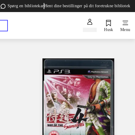
Spørg en bibliotekar
Hent dine bestillinger på dit foretrukne bibliotek
Log ind
Husk
Menu