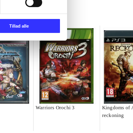
Tillad alle
Warriors Orochi 3
Kingdoms of 
reckoning