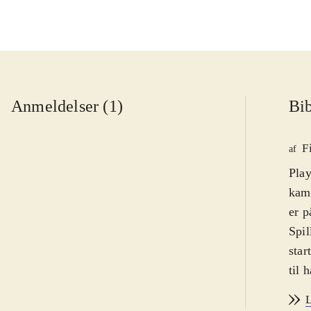
Anmeldelser (1)
Bib
F
af
Play
kamp
er p
Spil
star
til 
mell
L
som 