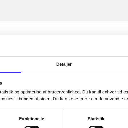
Detaljer
s
atistik og optimering af brugervenlighed. Du kan til enhver tid æn
ookies” i bunden af siden. Du kan læse mere om de anvendte co
Funktionelle
Statistik