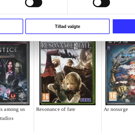
Tillad valgte
ods among us
Resonance of fate
Ar nosurge
tudios