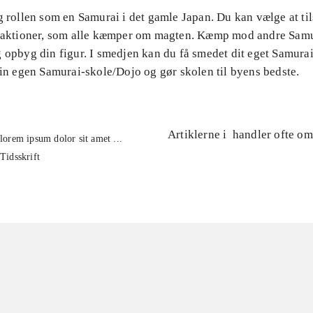
g rollen som en Samurai i det gamle Japan. Du kan vælge at til
fraktioner, som alle kæmper om magten. Kæmp mod andre Samu
 opbyg din figur. I smedjen kan du få smedet dit eget Samura
din egen Samurai-skole/Dojo og gør skolen til byens bedste.
Artiklerne i
handler ofte om
lorem ipsum dolor sit amet ...
Tidsskrift