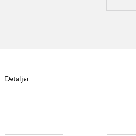
Detaljer
...
...
...
...