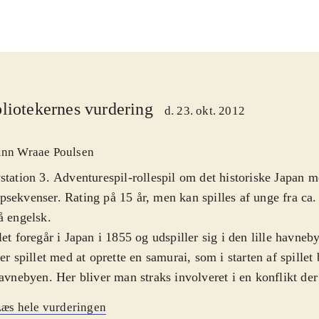
liotekernes vurdering
d. 23. okt. 2012
inn Wraae Poulsen
station 3. Adventurespil-rollespil om det historiske Japan m
sekvenser. Rating på 15 år, men kan spilles af unge fra ca. 
å engelsk
.
let foregår i Japan i 1855 og udspiller sig i den lille hav
ter spillet med at oprette en samurai, som i starten af spillet
havnebyen. Her bliver man straks involveret i en konflikt der
em 3 tre fraktioner: regeringsvenlige styrker, regeringsfjend
æs hele vurderingen
ikke ønsker udenlandsk indflydelse i landet, eller den briti