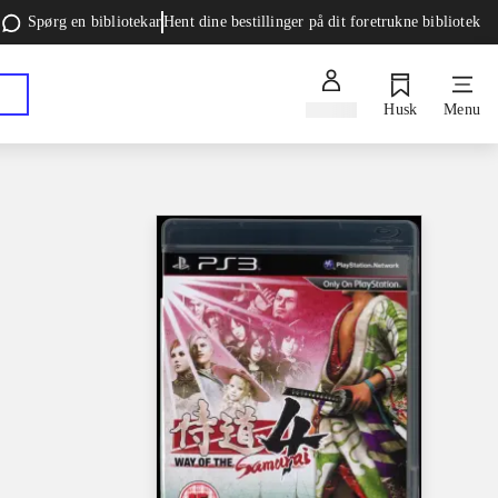
Spørg en bibliotekar
Hent dine bestillinger på dit foretrukne bibliotek
Log ind
Husk
Menu