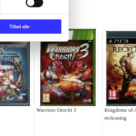
Tillad alle
Warriors Orochi 3
Kingdoms of 
reckoning