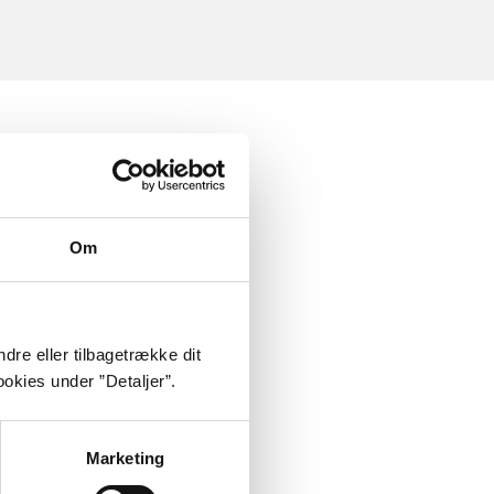
Om
dre eller tilbagetrække dit
okies under ”Detaljer”.
Marketing