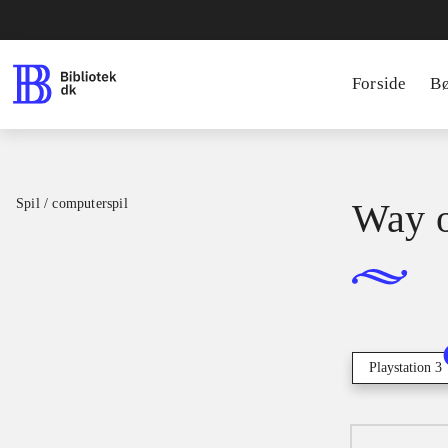
Forside
B
Spil / computerspil
Way o
Playstation 3