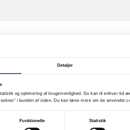
Detaljer
s
atistik og optimering af brugervenlighed. Du kan til enhver tid æn
ookies” i bunden af siden. Du kan læse mere om de anvendte co
Funktionelle
Statistik