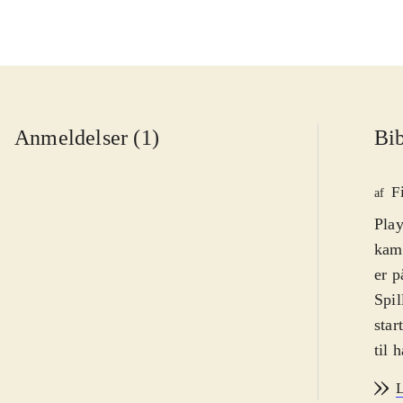
Anmeldelser (1)
Bib
F
af
Play
kamp
er p
Spil
star
til 
mell
L
som 