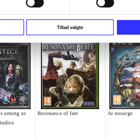
Tillad valgte
ods among us
Resonance of fate
Ar nosurge
tudios