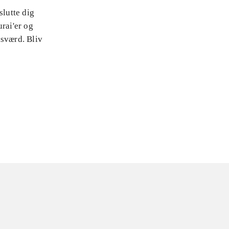
slutte dig
rai'er og
isværd. Bliv