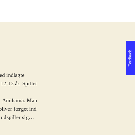
Feedback
ed indlagte
12-13 år. Spillet
neby Amihama. Man
 bliver færget ind
 udspiller sig
tlige oprørere,
ske flåde, som er