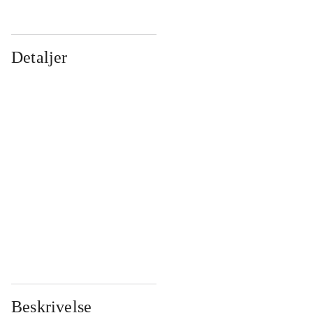
Detaljer
...
...
...
...
...
...
...
...
...
...
...
...
Beskrivelse