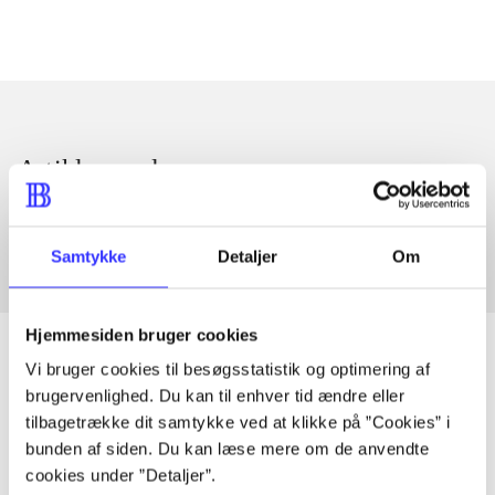
Artikler med samme emner
Fra
Samtykke
Detaljer
Om
Hjemmesiden bruger cookies
Vi bruger cookies til besøgsstatistik og optimering af
brugervenlighed. Du kan til enhver tid ændre eller
Artikler
tilbagetrække dit samtykke ved at klikke på ”Cookies” i
bunden af siden. Du kan læse mere om de anvendte
Alle registrerede artikler fordelt på udgivelser
cookies under ”Detaljer”.