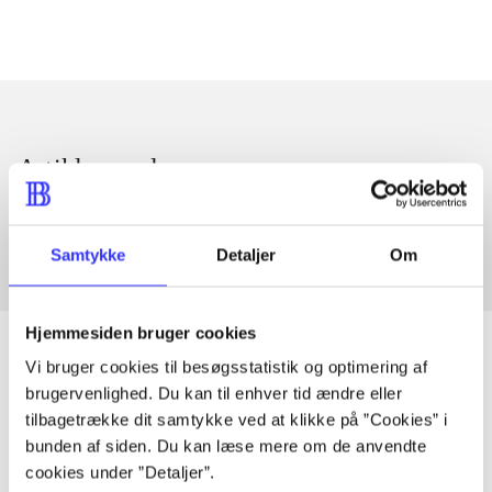
Artikler med samme emner
Fra
Samtykke
Detaljer
Om
Hjemmesiden bruger cookies
Vi bruger cookies til besøgsstatistik og optimering af
brugervenlighed. Du kan til enhver tid ændre eller
Artikler
tilbagetrække dit samtykke ved at klikke på ”Cookies” i
bunden af siden. Du kan læse mere om de anvendte
Alle registrerede artikler fordelt på udgivelser
cookies under ”Detaljer”.