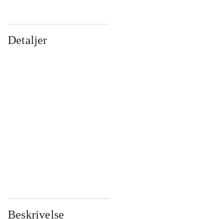
Detaljer
...
...
...
...
...
...
...
...
...
...
...
...
Beskrivelse